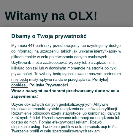
Witamy na OLX!
Dbamy o Twoją prywatność
Kontynuuj przez Facebooka
My i nasi
447
partnerzy przechowujemy lub uzyskujemy dostęp
do informacji na urządzeniu, takich jak unikalne identyfikatory w
Kontynuuj przez konto Apple
plikach cookie w celu przetwarzania danych osobowych.
Użytkownik może zaakceptować wybory lub zarządzać nimi,
klikając poniżej lub w dowolnym momencie na stronie polityki
prywatności. Te wybory będą sygnalizowane naszym partnerom
Kontynuuj przez konto Google
i nie będą miały wpływu na dane przeglądania.
Polityka
cookies,
Polityka Prywatności
Wraz z naszymi partnerami przetwarzamy dane w celu
LUB
zapewnienia:
Zaloguj się
Załóż konto
Użycie dokładnych danych geolokalizacyjnych. Aktywne
skanowanie charakterystyki urządzenia do celów identyfikacji.
Rozumienie odbiorców dzięki statystyce lub kombinacji danych
E-mail
z różnych źródeł. Przechowywanie informacji na urządzeniu lub
dostęp do nich. Pomiar efektywności reklam. Rozwój i
ulepszanie usług. Tworzenie profili w celu personalizacji treści.
Tworzenie profili w celu spersonalizowanych reklam.