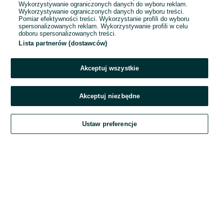
Wykorzystywanie ograniczonych danych do wyboru reklam.
Wykorzystywanie ograniczonych danych do wyboru treści.
Hasło
Pomiar efektywności treści. Wykorzystanie profili do wyboru
spersonalizowanych reklam. Wykorzystywanie profili w celu
doboru spersonalizowanych treści.
Lista partnerów (dostawców)
Nie pamiętasz hasła?
Akceptuj wszystkie
Zaloguj się
Akceptuj niezbędne
Kontynuując za pośrednictwem jednego z dostawców wskazanych powyżej,
Ustaw preferencje
akceptuję
Regulamin serwisu
OLX.pl w jego aktualnym brzmieniu.