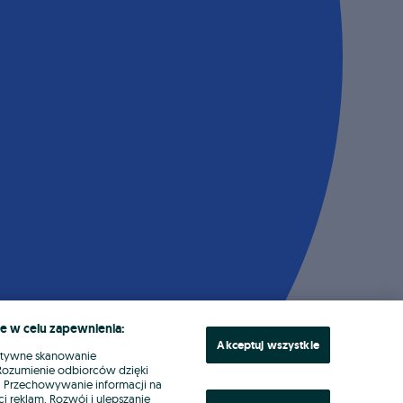
e w celu zapewnienia:
Akceptuj wszystkie
ktywne skanowanie
. Rozumienie odbiorców dzięki
ł. Przechowywanie informacji na
i reklam. Rozwój i ulepszanie