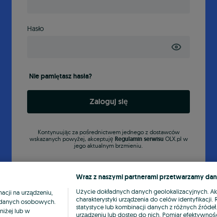
Hasło
Nie pamiętasz hasła?
Zaloguj się
Kontynuując za pośrednictwem jednego z dostawców
wskazanych powyżej, akceptuję
Regulamin serwisu
OLX.pl w
jego aktualnym brzmieniu.
Wraz z naszymi partnerami przetwarzamy dan
Użycie dokładnych danych geolokalizacyjnych. A
cji na urządzeniu,
charakterystyki urządzenia do celów identyfikacji
ia danych osobowych.
statystyce lub kombinacji danych z różnych źróde
niżej lub w
urządzeniu lub dostęp do nich. Pomiar efektywnośc