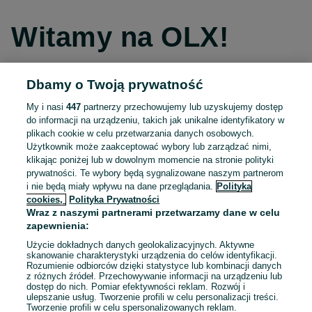
Witamy na OLX!
Dbamy o Twoją prywatność
Kontynuuj przez Facebooka
My i nasi
447
partnerzy przechowujemy lub uzyskujemy dostęp
do informacji na urządzeniu, takich jak unikalne identyfikatory w
Kontynuuj przez konto Apple
plikach cookie w celu przetwarzania danych osobowych.
Użytkownik może zaakceptować wybory lub zarządzać nimi,
klikając poniżej lub w dowolnym momencie na stronie polityki
prywatności. Te wybory będą sygnalizowane naszym partnerom
Kontynuuj przez konto Google
i nie będą miały wpływu na dane przeglądania.
Polityka
cookies,
Polityka Prywatności
Wraz z naszymi partnerami przetwarzamy dane w celu
LUB
zapewnienia:
Zaloguj się
Załóż konto
Użycie dokładnych danych geolokalizacyjnych. Aktywne
skanowanie charakterystyki urządzenia do celów identyfikacji.
Rozumienie odbiorców dzięki statystyce lub kombinacji danych
E-mail
z różnych źródeł. Przechowywanie informacji na urządzeniu lub
dostęp do nich. Pomiar efektywności reklam. Rozwój i
ulepszanie usług. Tworzenie profili w celu personalizacji treści.
Tworzenie profili w celu spersonalizowanych reklam.