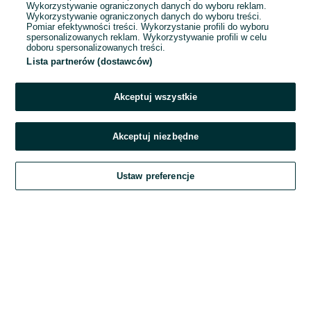
Wykorzystywanie ograniczonych danych do wyboru reklam.
Wykorzystywanie ograniczonych danych do wyboru treści.
Hasło
Pomiar efektywności treści. Wykorzystanie profili do wyboru
spersonalizowanych reklam. Wykorzystywanie profili w celu
doboru spersonalizowanych treści.
Lista partnerów (dostawców)
Nie pamiętasz hasła?
Akceptuj wszystkie
Zaloguj się
Akceptuj niezbędne
Kontynuując za pośrednictwem jednego z dostawców wskazanych powyżej,
Ustaw preferencje
akceptuję
Regulamin serwisu
OLX.pl w jego aktualnym brzmieniu.