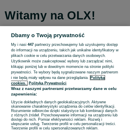
Witamy na OLX!
Dbamy o Twoją prywatność
Kontynuuj przez Facebooka
My i nasi
447
partnerzy przechowujemy lub uzyskujemy dostęp
do informacji na urządzeniu, takich jak unikalne identyfikatory w
Kontynuuj przez konto Apple
plikach cookie w celu przetwarzania danych osobowych.
Użytkownik może zaakceptować wybory lub zarządzać nimi,
klikając poniżej lub w dowolnym momencie na stronie polityki
prywatności. Te wybory będą sygnalizowane naszym partnerom
Kontynuuj przez konto Google
i nie będą miały wpływu na dane przeglądania.
Polityka
cookies,
Polityka Prywatności
Wraz z naszymi partnerami przetwarzamy dane w celu
LUB
zapewnienia:
Zaloguj się
Załóż konto
Użycie dokładnych danych geolokalizacyjnych. Aktywne
skanowanie charakterystyki urządzenia do celów identyfikacji.
Rozumienie odbiorców dzięki statystyce lub kombinacji danych
E-mail
z różnych źródeł. Przechowywanie informacji na urządzeniu lub
dostęp do nich. Pomiar efektywności reklam. Rozwój i
ulepszanie usług. Tworzenie profili w celu personalizacji treści.
Tworzenie profili w celu spersonalizowanych reklam.