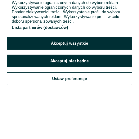
Wykorzystywanie ograniczonych danych do wyboru reklam.
Wykorzystywanie ograniczonych danych do wyboru treści.
Hasło
Pomiar efektywności treści. Wykorzystanie profili do wyboru
spersonalizowanych reklam. Wykorzystywanie profili w celu
doboru spersonalizowanych treści.
Lista partnerów (dostawców)
Nie pamiętasz hasła?
Akceptuj wszystkie
Zaloguj się
Akceptuj niezbędne
Kontynuując za pośrednictwem jednego z dostawców wskazanych powyżej,
Ustaw preferencje
akceptuję
Regulamin serwisu
OLX.pl w jego aktualnym brzmieniu.