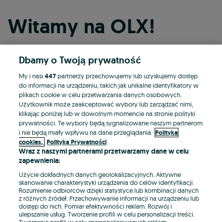
Witamy na OLX!
Dbamy o Twoją prywatność
Kontynuuj przez Facebooka
My i nasi
447
partnerzy przechowujemy lub uzyskujemy dostęp
do informacji na urządzeniu, takich jak unikalne identyfikatory w
Kontynuuj przez konto Apple
plikach cookie w celu przetwarzania danych osobowych.
Użytkownik może zaakceptować wybory lub zarządzać nimi,
klikając poniżej lub w dowolnym momencie na stronie polityki
prywatności. Te wybory będą sygnalizowane naszym partnerom
Kontynuuj przez konto Google
i nie będą miały wpływu na dane przeglądania.
Polityka
cookies,
Polityka Prywatności
Wraz z naszymi partnerami przetwarzamy dane w celu
LUB
zapewnienia:
Zaloguj się
Załóż konto
Użycie dokładnych danych geolokalizacyjnych. Aktywne
skanowanie charakterystyki urządzenia do celów identyfikacji.
Rozumienie odbiorców dzięki statystyce lub kombinacji danych
E-mail
z różnych źródeł. Przechowywanie informacji na urządzeniu lub
dostęp do nich. Pomiar efektywności reklam. Rozwój i
ulepszanie usług. Tworzenie profili w celu personalizacji treści.
Tworzenie profili w celu spersonalizowanych reklam.