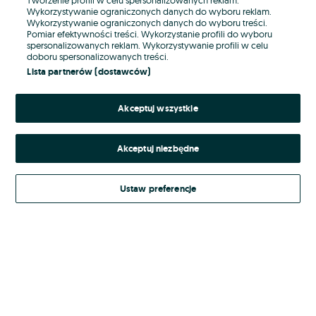
Wykorzystywanie ograniczonych danych do wyboru reklam.
Wykorzystywanie ograniczonych danych do wyboru treści.
Hasło
Pomiar efektywności treści. Wykorzystanie profili do wyboru
spersonalizowanych reklam. Wykorzystywanie profili w celu
doboru spersonalizowanych treści.
Lista partnerów (dostawców)
Nie pamiętasz hasła?
Akceptuj wszystkie
Zaloguj się
Akceptuj niezbędne
Kontynuując za pośrednictwem jednego z dostawców wskazanych powyżej,
akceptuję
Regulamin serwisu
OLX.pl w jego aktualnym brzmieniu.
Ustaw preferencje