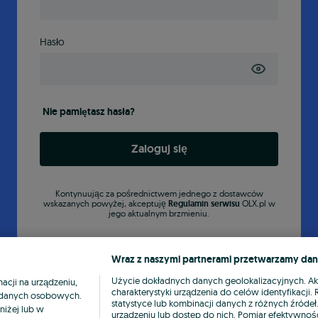
Hasło
Nie pamiętasz hasła?
Zaloguj się
Kontynuując za pośrednictwem jednego z dostawców
wskazanych powyżej, akceptuję
Regulamin serwisu
OLX.pl w
jego aktualnym brzmieniu.
Wraz z naszymi partnerami przetwarzamy dan
Użycie dokładnych danych geolokalizacyjnych. A
cji na urządzeniu,
charakterystyki urządzenia do celów identyfikacji
ia danych osobowych.
statystyce lub kombinacji danych z różnych źróde
niżej lub w
urządzeniu lub dostęp do nich. Pomiar efektywnośc