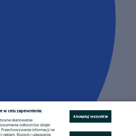
e w celu zapewnienia:
Akceptuj wszystkie
ktywne skanowanie
. Rozumienie odbiorców dzięki
ł. Przechowywanie informacji na
i reklam. Rozwój i ulepszanie