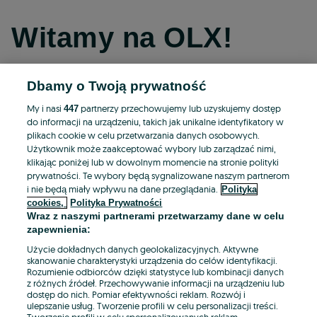
Witamy na OLX!
Dbamy o Twoją prywatność
Kontynuuj przez Facebooka
My i nasi
partnerzy przechowujemy lub uzyskujemy dostęp
447
do informacji na urządzeniu, takich jak unikalne identyfikatory w
Kontynuuj przez konto Apple
plikach cookie w celu przetwarzania danych osobowych.
Użytkownik może zaakceptować wybory lub zarządzać nimi,
klikając poniżej lub w dowolnym momencie na stronie polityki
prywatności. Te wybory będą sygnalizowane naszym partnerom
Kontynuuj przez konto Google
i nie będą miały wpływu na dane przeglądania.
Polityka
cookies,
Polityka Prywatności
Wraz z naszymi partnerami przetwarzamy dane w celu
LUB
zapewnienia:
Zaloguj się
Załóż konto
Użycie dokładnych danych geolokalizacyjnych. Aktywne
skanowanie charakterystyki urządzenia do celów identyfikacji.
Rozumienie odbiorców dzięki statystyce lub kombinacji danych
E-mail
z różnych źródeł. Przechowywanie informacji na urządzeniu lub
dostęp do nich. Pomiar efektywności reklam. Rozwój i
ulepszanie usług. Tworzenie profili w celu personalizacji treści.
Tworzenie profili w celu spersonalizowanych reklam.