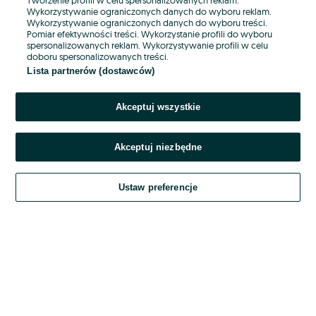
Wykorzystywanie ograniczonych danych do wyboru reklam.
Wykorzystywanie ograniczonych danych do wyboru treści.
Hasło
Pomiar efektywności treści. Wykorzystanie profili do wyboru
spersonalizowanych reklam. Wykorzystywanie profili w celu
doboru spersonalizowanych treści.
Lista partnerów (dostawców)
Nie pamiętasz hasła?
Akceptuj wszystkie
Zaloguj się
Akceptuj niezbędne
Kontynuując za pośrednictwem jednego z dostawców wskazanych powyżej,
akceptuję
OLX.pl w jego aktualnym brzmieniu.
Ustaw preferencje
Regulamin serwisu