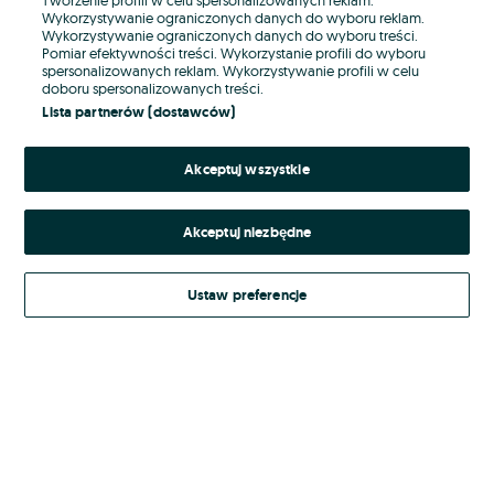
Wykorzystywanie ograniczonych danych do wyboru reklam.
Wykorzystywanie ograniczonych danych do wyboru treści.
Hasło
Pomiar efektywności treści. Wykorzystanie profili do wyboru
spersonalizowanych reklam. Wykorzystywanie profili w celu
doboru spersonalizowanych treści.
Lista partnerów (dostawców)
Nie pamiętasz hasła?
Akceptuj wszystkie
Zaloguj się
Akceptuj niezbędne
Kontynuując za pośrednictwem jednego z dostawców wskazanych powyżej,
akceptuję
Regulamin serwisu
OLX.pl w jego aktualnym brzmieniu.
Ustaw preferencje