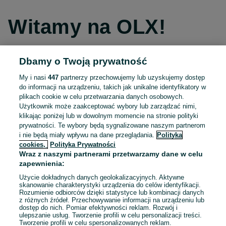
Witamy na OLX!
Dbamy o Twoją prywatność
Kontynuuj przez Facebooka
My i nasi
447
partnerzy przechowujemy lub uzyskujemy dostęp
do informacji na urządzeniu, takich jak unikalne identyfikatory w
Kontynuuj przez konto Apple
plikach cookie w celu przetwarzania danych osobowych.
Użytkownik może zaakceptować wybory lub zarządzać nimi,
klikając poniżej lub w dowolnym momencie na stronie polityki
prywatności. Te wybory będą sygnalizowane naszym partnerom
Kontynuuj przez konto Google
i nie będą miały wpływu na dane przeglądania.
Polityka
cookies,
Polityka Prywatności
Wraz z naszymi partnerami przetwarzamy dane w celu
LUB
zapewnienia:
Zaloguj się
Załóż konto
Użycie dokładnych danych geolokalizacyjnych. Aktywne
skanowanie charakterystyki urządzenia do celów identyfikacji.
Rozumienie odbiorców dzięki statystyce lub kombinacji danych
E-mail
z różnych źródeł. Przechowywanie informacji na urządzeniu lub
dostęp do nich. Pomiar efektywności reklam. Rozwój i
ulepszanie usług. Tworzenie profili w celu personalizacji treści.
Tworzenie profili w celu spersonalizowanych reklam.