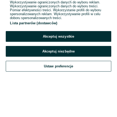
Wykorzystywanie ograniczonych danych do wyboru reklam.
Wykorzystywanie ograniczonych danych do wyboru treści.
Hasło
Pomiar efektywności treści. Wykorzystanie profili do wyboru
spersonalizowanych reklam. Wykorzystywanie profili w celu
doboru spersonalizowanych treści.
Lista partnerów (dostawców)
Nie pamiętasz hasła?
Akceptuj wszystkie
Zaloguj się
Akceptuj niezbędne
Kontynuując za pośrednictwem jednego z dostawców wskazanych powyżej,
Ustaw preferencje
akceptuję
Regulamin serwisu
OLX.pl w jego aktualnym brzmieniu.