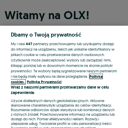
Witamy na OLX!
Dbamy o Twoją prywatność
Kontynuuj przez Facebooka
My i nasi
447
partnerzy przechowujemy lub uzyskujemy dostęp
do informacji na urządzeniu, takich jak unikalne identyfikatory w
Kontynuuj przez konto Apple
plikach cookie w celu przetwarzania danych osobowych.
Użytkownik może zaakceptować wybory lub zarządzać nimi,
klikając poniżej lub w dowolnym momencie na stronie polityki
prywatności. Te wybory będą sygnalizowane naszym partnerom
Kontynuuj przez konto Google
i nie będą miały wpływu na dane przeglądania.
Polityka
cookies,
Polityka Prywatności
Wraz z naszymi partnerami przetwarzamy dane w celu
LUB
zapewnienia:
Zaloguj się
Załóż konto
Użycie dokładnych danych geolokalizacyjnych. Aktywne
skanowanie charakterystyki urządzenia do celów identyfikacji.
Rozumienie odbiorców dzięki statystyce lub kombinacji danych
E-mail
z różnych źródeł. Przechowywanie informacji na urządzeniu lub
dostęp do nich. Pomiar efektywności reklam. Rozwój i
ulepszanie usług. Tworzenie profili w celu personalizacji treści.
Tworzenie profili w celu spersonalizowanych reklam.