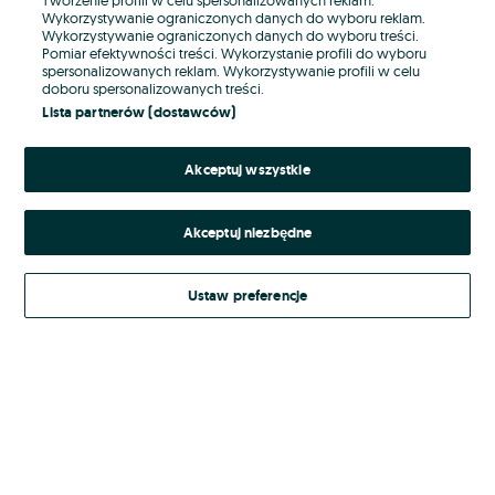
Wykorzystywanie ograniczonych danych do wyboru reklam.
Wykorzystywanie ograniczonych danych do wyboru treści.
Hasło
Pomiar efektywności treści. Wykorzystanie profili do wyboru
spersonalizowanych reklam. Wykorzystywanie profili w celu
doboru spersonalizowanych treści.
Lista partnerów (dostawców)
Nie pamiętasz hasła?
Akceptuj wszystkie
Zaloguj się
Akceptuj niezbędne
Kontynuując za pośrednictwem jednego z dostawców wskazanych powyżej,
akceptuję
Regulamin serwisu
OLX.pl w jego aktualnym brzmieniu.
Ustaw preferencje