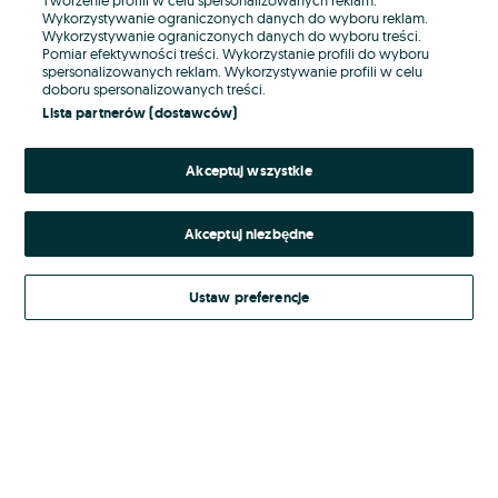
Wykorzystywanie ograniczonych danych do wyboru reklam.
Wykorzystywanie ograniczonych danych do wyboru treści.
Hasło
Pomiar efektywności treści. Wykorzystanie profili do wyboru
spersonalizowanych reklam. Wykorzystywanie profili w celu
doboru spersonalizowanych treści.
Lista partnerów (dostawców)
Nie pamiętasz hasła?
Akceptuj wszystkie
Zaloguj się
Akceptuj niezbędne
Kontynuując za pośrednictwem jednego z dostawców wskazanych powyżej,
akceptuję
Regulamin serwisu
OLX.pl w jego aktualnym brzmieniu.
Ustaw preferencje