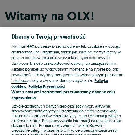
Witamy na OLX!
Dbamy o Twoją prywatność
Kontynuuj przez Facebooka
My i nasi
447
partnerzy przechowujemy lub uzyskujemy dostęp
do informacji na urządzeniu, takich jak unikalne identyfikatory w
Kontynuuj przez konto Apple
plikach cookie w celu przetwarzania danych osobowych.
Użytkownik może zaakceptować wybory lub zarządzać nimi,
klikając poniżej lub w dowolnym momencie na stronie polityki
prywatności. Te wybory będą sygnalizowane naszym partnerom
Kontynuuj przez konto Google
i nie będą miały wpływu na dane przeglądania.
Polityka
cookies,
Polityka Prywatności
Wraz z naszymi partnerami przetwarzamy dane w celu
LUB
zapewnienia:
Zaloguj się
Załóż konto
Użycie dokładnych danych geolokalizacyjnych. Aktywne
skanowanie charakterystyki urządzenia do celów identyfikacji.
Rozumienie odbiorców dzięki statystyce lub kombinacji danych
E-mail
z różnych źródeł. Przechowywanie informacji na urządzeniu lub
dostęp do nich. Pomiar efektywności reklam. Rozwój i
ulepszanie usług. Tworzenie profili w celu personalizacji treści.
Tworzenie profili w celu spersonalizowanych reklam.