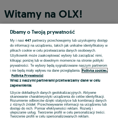
Witamy na OLX!
Dbamy o Twoją prywatność
Kontynuuj przez Facebooka
447
My i nasi
partnerzy przechowujemy lub uzyskujemy dostęp
do informacji na urządzeniu, takich jak unikalne identyfikatory w
Kontynuuj przez konto Apple
plikach cookie w celu przetwarzania danych osobowych.
Użytkownik może zaakceptować wybory lub zarządzać nimi,
klikając poniżej lub w dowolnym momencie na stronie polityki
prywatności. Te wybory będą sygnalizowane naszym partnerom
Kontynuuj przez konto Google
Polityka cookies,
i nie będą miały wpływu na dane przeglądania.
Polityka Prywatności
Wraz z naszymi partnerami przetwarzamy dane w celu
LUB
zapewnienia:
Zaloguj się
Załóż konto
Użycie dokładnych danych geolokalizacyjnych. Aktywne
skanowanie charakterystyki urządzenia do celów identyfikacji.
Rozumienie odbiorców dzięki statystyce lub kombinacji danych
E-mail
z różnych źródeł. Przechowywanie informacji na urządzeniu lub
dostęp do nich. Pomiar efektywności reklam. Rozwój i
ulepszanie usług. Tworzenie profili w celu personalizacji treści.
Tworzenie profili w celu spersonalizowanych reklam.