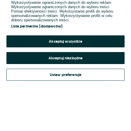
Wykorzystywanie ograniczonych danych do wyboru reklam.
Wykorzystywanie ograniczonych danych do wyboru treści.
Hasło
Pomiar efektywności treści. Wykorzystanie profili do wyboru
spersonalizowanych reklam. Wykorzystywanie profili w celu
doboru spersonalizowanych treści.
Lista partnerów (dostawców)
Nie pamiętasz hasła?
Akceptuj wszystkie
Zaloguj się
Akceptuj niezbędne
Kontynuując za pośrednictwem jednego z dostawców wskazanych powyżej,
Ustaw preferencje
Regulamin serwisu
akceptuję
OLX.pl w jego aktualnym brzmieniu.