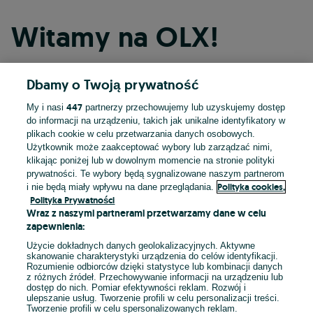
Witamy na OLX!
Dbamy o Twoją prywatność
Kontynuuj przez Facebooka
447
My i nasi
partnerzy przechowujemy lub uzyskujemy dostęp
do informacji na urządzeniu, takich jak unikalne identyfikatory w
Kontynuuj przez konto Apple
plikach cookie w celu przetwarzania danych osobowych.
Użytkownik może zaakceptować wybory lub zarządzać nimi,
klikając poniżej lub w dowolnym momencie na stronie polityki
prywatności. Te wybory będą sygnalizowane naszym partnerom
Kontynuuj przez konto Google
Polityka cookies,
i nie będą miały wpływu na dane przeglądania.
Polityka Prywatności
Wraz z naszymi partnerami przetwarzamy dane w celu
LUB
zapewnienia:
Zaloguj się
Załóż konto
Użycie dokładnych danych geolokalizacyjnych. Aktywne
skanowanie charakterystyki urządzenia do celów identyfikacji.
Rozumienie odbiorców dzięki statystyce lub kombinacji danych
E-mail
z różnych źródeł. Przechowywanie informacji na urządzeniu lub
dostęp do nich. Pomiar efektywności reklam. Rozwój i
ulepszanie usług. Tworzenie profili w celu personalizacji treści.
Tworzenie profili w celu spersonalizowanych reklam.