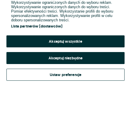
Wykorzystywanie ograniczonych danych do wyboru reklam.
Wykorzystywanie ograniczonych danych do wyboru treści.
Hasło
Pomiar efektywności treści. Wykorzystanie profili do wyboru
spersonalizowanych reklam. Wykorzystywanie profili w celu
doboru spersonalizowanych treści.
Lista partnerów (dostawców)
Nie pamiętasz hasła?
Akceptuj wszystkie
Zaloguj się
Akceptuj niezbędne
Kontynuując za pośrednictwem jednego z dostawców wskazanych powyżej,
Ustaw preferencje
Regulamin serwisu
akceptuję
OLX.pl w jego aktualnym brzmieniu.