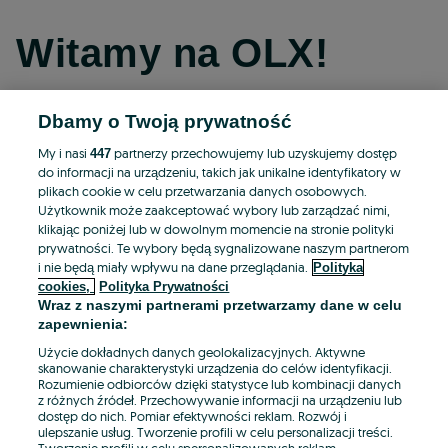
Witamy na OLX!
Dbamy o Twoją prywatność
Kontynuuj przez Facebooka
My i nasi
partnerzy przechowujemy lub uzyskujemy dostęp
447
do informacji na urządzeniu, takich jak unikalne identyfikatory w
Kontynuuj przez konto Apple
plikach cookie w celu przetwarzania danych osobowych.
Użytkownik może zaakceptować wybory lub zarządzać nimi,
klikając poniżej lub w dowolnym momencie na stronie polityki
prywatności. Te wybory będą sygnalizowane naszym partnerom
Kontynuuj przez konto Google
i nie będą miały wpływu na dane przeglądania.
Polityka
cookies,
Polityka Prywatności
Wraz z naszymi partnerami przetwarzamy dane w celu
LUB
zapewnienia:
Zaloguj się
Załóż konto
Użycie dokładnych danych geolokalizacyjnych. Aktywne
skanowanie charakterystyki urządzenia do celów identyfikacji.
Rozumienie odbiorców dzięki statystyce lub kombinacji danych
E-mail
z różnych źródeł. Przechowywanie informacji na urządzeniu lub
dostęp do nich. Pomiar efektywności reklam. Rozwój i
ulepszanie usług. Tworzenie profili w celu personalizacji treści.
Tworzenie profili w celu spersonalizowanych reklam.