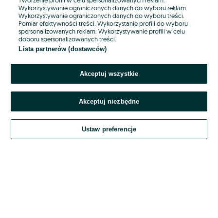
Wykorzystywanie ograniczonych danych do wyboru reklam.
Wykorzystywanie ograniczonych danych do wyboru treści.
Hasło
Pomiar efektywności treści. Wykorzystanie profili do wyboru
spersonalizowanych reklam. Wykorzystywanie profili w celu
doboru spersonalizowanych treści.
Lista partnerów (dostawców)
Nie pamiętasz hasła?
Akceptuj wszystkie
Zaloguj się
Akceptuj niezbędne
Kontynuując za pośrednictwem jednego z dostawców wskazanych powyżej,
akceptuję
OLX.pl w jego aktualnym brzmieniu.
Ustaw preferencje
Regulamin serwisu