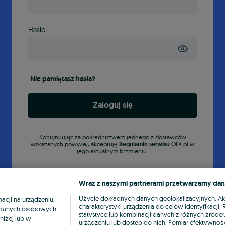
Hasło
Nie pamiętasz hasła?
Zaloguj się
Kontynuując za pośrednictwem jednego z dostawców
wskazanych powyżej, akceptuję
Regulamin serwisu
OLX.pl w
jego aktualnym brzmieniu.
Wraz z naszymi partnerami przetwarzamy dan
Użycie dokładnych danych geolokalizacyjnych. A
cji na urządzeniu,
charakterystyki urządzenia do celów identyfikacji
ia danych osobowych.
statystyce lub kombinacji danych z różnych źróde
niżej lub w
urządzeniu lub dostęp do nich. Pomiar efektywnośc