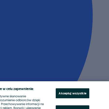
e w celu zapewnienia:
Akceptuj wszystkie
ktywne skanowanie
. Rozumienie odbiorców dzięki
ł. Przechowywanie informacji na
i reklam. Rozwój i ulepszanie