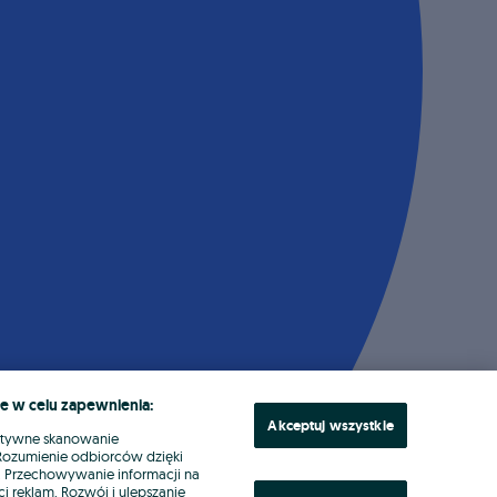
e w celu zapewnienia:
Akceptuj wszystkie
ktywne skanowanie
. Rozumienie odbiorców dzięki
ł. Przechowywanie informacji na
i reklam. Rozwój i ulepszanie