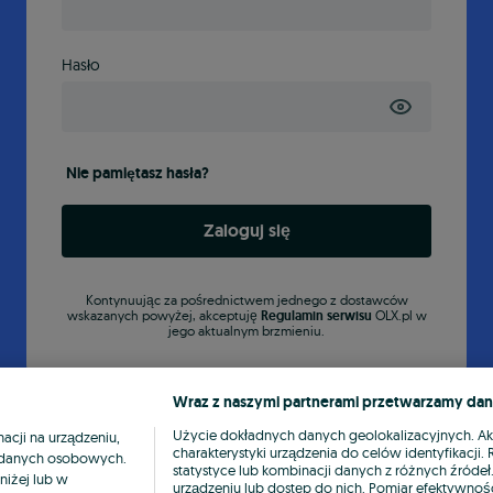
Hasło
Nie pamiętasz hasła?
Zaloguj się
Kontynuując za pośrednictwem jednego z dostawców
wskazanych powyżej, akceptuję
Regulamin serwisu
OLX.pl w
jego aktualnym brzmieniu.
Wraz z naszymi partnerami przetwarzamy dan
Użycie dokładnych danych geolokalizacyjnych. A
cji na urządzeniu,
charakterystyki urządzenia do celów identyfikacji
ia danych osobowych.
statystyce lub kombinacji danych z różnych źróde
niżej lub w
urządzeniu lub dostęp do nich. Pomiar efektywnośc