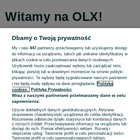
Witamy na OLX!
Dbamy o Twoją prywatność
Kontynuuj przez Facebooka
My i nasi
447
partnerzy przechowujemy lub uzyskujemy dostęp
do informacji na urządzeniu, takich jak unikalne identyfikatory w
Kontynuuj przez konto Apple
plikach cookie w celu przetwarzania danych osobowych.
Użytkownik może zaakceptować wybory lub zarządzać nimi,
klikając poniżej lub w dowolnym momencie na stronie polityki
prywatności. Te wybory będą sygnalizowane naszym partnerom
Kontynuuj przez konto Google
i nie będą miały wpływu na dane przeglądania.
Polityka
cookies,
Polityka Prywatności
Wraz z naszymi partnerami przetwarzamy dane w celu
LUB
zapewnienia:
Zaloguj się
Załóż konto
Użycie dokładnych danych geolokalizacyjnych. Aktywne
skanowanie charakterystyki urządzenia do celów identyfikacji.
Rozumienie odbiorców dzięki statystyce lub kombinacji danych
E-mail
z różnych źródeł. Przechowywanie informacji na urządzeniu lub
dostęp do nich. Pomiar efektywności reklam. Rozwój i
ulepszanie usług. Tworzenie profili w celu personalizacji treści.
Tworzenie profili w celu spersonalizowanych reklam.