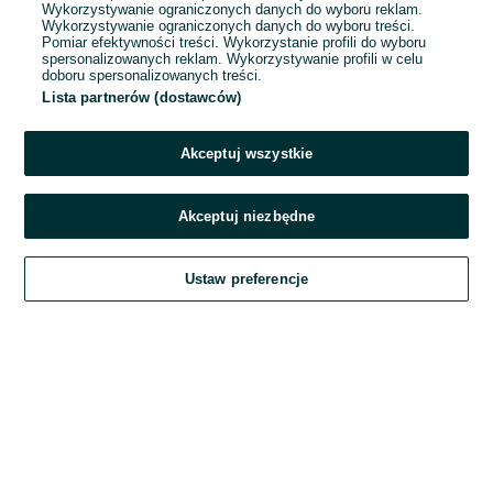
Wykorzystywanie ograniczonych danych do wyboru reklam.
Wykorzystywanie ograniczonych danych do wyboru treści.
Hasło
Pomiar efektywności treści. Wykorzystanie profili do wyboru
spersonalizowanych reklam. Wykorzystywanie profili w celu
doboru spersonalizowanych treści.
Lista partnerów (dostawców)
Nie pamiętasz hasła?
Akceptuj wszystkie
Zaloguj się
Akceptuj niezbędne
Kontynuując za pośrednictwem jednego z dostawców wskazanych powyżej,
Ustaw preferencje
akceptuję
Regulamin serwisu
OLX.pl w jego aktualnym brzmieniu.