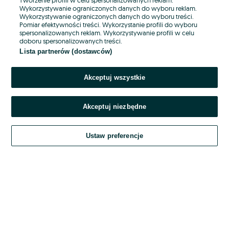
Wykorzystywanie ograniczonych danych do wyboru reklam.
Wykorzystywanie ograniczonych danych do wyboru treści.
Hasło
Pomiar efektywności treści. Wykorzystanie profili do wyboru
spersonalizowanych reklam. Wykorzystywanie profili w celu
doboru spersonalizowanych treści.
Lista partnerów (dostawców)
Nie pamiętasz hasła?
Akceptuj wszystkie
Zaloguj się
Akceptuj niezbędne
Kontynuując za pośrednictwem jednego z dostawców wskazanych powyżej,
akceptuję
OLX.pl w jego aktualnym brzmieniu.
Ustaw preferencje
Regulamin serwisu