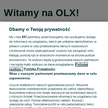
Witamy na OLX!
Dbamy o Twoją prywatność
Kontynuuj przez Facebooka
My i nasi
partnerzy przechowujemy lub uzyskujemy dostęp
447
do informacji na urządzeniu, takich jak unikalne identyfikatory w
Kontynuuj przez konto Apple
plikach cookie w celu przetwarzania danych osobowych.
Użytkownik może zaakceptować wybory lub zarządzać nimi,
klikając poniżej lub w dowolnym momencie na stronie polityki
prywatności. Te wybory będą sygnalizowane naszym partnerom
Kontynuuj przez konto Google
i nie będą miały wpływu na dane przeglądania.
Polityka
cookies,
Polityka Prywatności
Wraz z naszymi partnerami przetwarzamy dane w celu
LUB
zapewnienia:
Zaloguj się
Załóż konto
Użycie dokładnych danych geolokalizacyjnych. Aktywne
skanowanie charakterystyki urządzenia do celów identyfikacji.
Rozumienie odbiorców dzięki statystyce lub kombinacji danych
E-mail
z różnych źródeł. Przechowywanie informacji na urządzeniu lub
dostęp do nich. Pomiar efektywności reklam. Rozwój i
ulepszanie usług. Tworzenie profili w celu personalizacji treści.
Tworzenie profili w celu spersonalizowanych reklam.