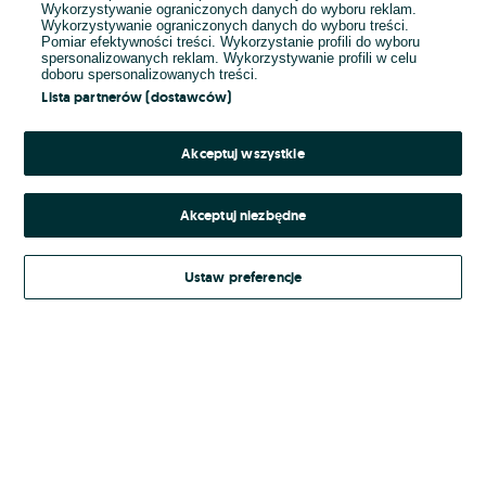
Wykorzystywanie ograniczonych danych do wyboru reklam.
Wykorzystywanie ograniczonych danych do wyboru treści.
Hasło
Pomiar efektywności treści. Wykorzystanie profili do wyboru
spersonalizowanych reklam. Wykorzystywanie profili w celu
doboru spersonalizowanych treści.
Lista partnerów (dostawców)
Nie pamiętasz hasła?
Akceptuj wszystkie
Zaloguj się
Akceptuj niezbędne
Kontynuując za pośrednictwem jednego z dostawców wskazanych powyżej,
Ustaw preferencje
Regulamin serwisu
akceptuję
OLX.pl w jego aktualnym brzmieniu.