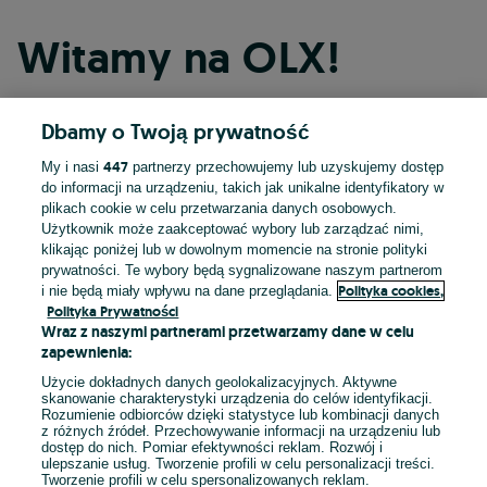
Witamy na OLX!
Dbamy o Twoją prywatność
Kontynuuj przez Facebooka
447
My i nasi
partnerzy przechowujemy lub uzyskujemy dostęp
do informacji na urządzeniu, takich jak unikalne identyfikatory w
Kontynuuj przez konto Apple
plikach cookie w celu przetwarzania danych osobowych.
Użytkownik może zaakceptować wybory lub zarządzać nimi,
klikając poniżej lub w dowolnym momencie na stronie polityki
prywatności. Te wybory będą sygnalizowane naszym partnerom
Kontynuuj przez konto Google
Polityka cookies,
i nie będą miały wpływu na dane przeglądania.
Polityka Prywatności
Wraz z naszymi partnerami przetwarzamy dane w celu
LUB
zapewnienia:
Zaloguj się
Załóż konto
Użycie dokładnych danych geolokalizacyjnych. Aktywne
skanowanie charakterystyki urządzenia do celów identyfikacji.
Rozumienie odbiorców dzięki statystyce lub kombinacji danych
E-mail
z różnych źródeł. Przechowywanie informacji na urządzeniu lub
dostęp do nich. Pomiar efektywności reklam. Rozwój i
ulepszanie usług. Tworzenie profili w celu personalizacji treści.
Tworzenie profili w celu spersonalizowanych reklam.