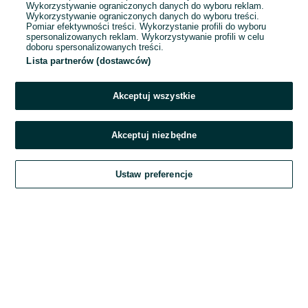
Wykorzystywanie ograniczonych danych do wyboru reklam.
Wykorzystywanie ograniczonych danych do wyboru treści.
Hasło
Pomiar efektywności treści. Wykorzystanie profili do wyboru
spersonalizowanych reklam. Wykorzystywanie profili w celu
doboru spersonalizowanych treści.
Lista partnerów (dostawców)
Nie pamiętasz hasła?
Akceptuj wszystkie
Zaloguj się
Akceptuj niezbędne
Kontynuując za pośrednictwem jednego z dostawców wskazanych powyżej,
Ustaw preferencje
akceptuję
Regulamin serwisu
OLX.pl w jego aktualnym brzmieniu.