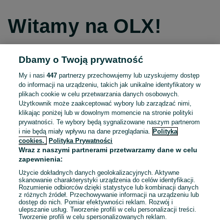
Witamy na OLX!
Dbamy o Twoją prywatność
Kontynuuj przez Facebooka
My i nasi
447
partnerzy przechowujemy lub uzyskujemy dostęp
do informacji na urządzeniu, takich jak unikalne identyfikatory w
Kontynuuj przez konto Apple
plikach cookie w celu przetwarzania danych osobowych.
Użytkownik może zaakceptować wybory lub zarządzać nimi,
klikając poniżej lub w dowolnym momencie na stronie polityki
prywatności. Te wybory będą sygnalizowane naszym partnerom
Kontynuuj przez konto Google
i nie będą miały wpływu na dane przeglądania.
Polityka
cookies,
Polityka Prywatności
Wraz z naszymi partnerami przetwarzamy dane w celu
LUB
zapewnienia:
Zaloguj się
Załóż konto
Użycie dokładnych danych geolokalizacyjnych. Aktywne
skanowanie charakterystyki urządzenia do celów identyfikacji.
Rozumienie odbiorców dzięki statystyce lub kombinacji danych
E-mail
z różnych źródeł. Przechowywanie informacji na urządzeniu lub
dostęp do nich. Pomiar efektywności reklam. Rozwój i
ulepszanie usług. Tworzenie profili w celu personalizacji treści.
Tworzenie profili w celu spersonalizowanych reklam.