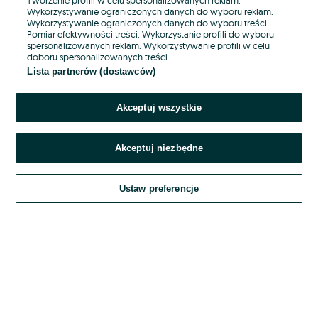
Wykorzystywanie ograniczonych danych do wyboru reklam.
Wykorzystywanie ograniczonych danych do wyboru treści.
Hasło
Pomiar efektywności treści. Wykorzystanie profili do wyboru
spersonalizowanych reklam. Wykorzystywanie profili w celu
doboru spersonalizowanych treści.
Lista partnerów (dostawców)
Nie pamiętasz hasła?
Akceptuj wszystkie
Zaloguj się
Akceptuj niezbędne
Kontynuując za pośrednictwem jednego z dostawców wskazanych powyżej,
akceptuję
OLX.pl w jego aktualnym brzmieniu.
Ustaw preferencje
Regulamin serwisu