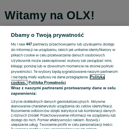
Witamy na OLX!
Dbamy o Twoją prywatność
Kontynuuj przez Facebooka
My i nasi
partnerzy przechowujemy lub uzyskujemy dostęp
447
do informacji na urządzeniu, takich jak unikalne identyfikatory w
Kontynuuj przez konto Apple
plikach cookie w celu przetwarzania danych osobowych.
Użytkownik może zaakceptować wybory lub zarządzać nimi,
klikając poniżej lub w dowolnym momencie na stronie polityki
prywatności. Te wybory będą sygnalizowane naszym partnerom
Kontynuuj przez konto Google
i nie będą miały wpływu na dane przeglądania.
Polityka
cookies,
Polityka Prywatności
Wraz z naszymi partnerami przetwarzamy dane w celu
LUB
zapewnienia:
Zaloguj się
Załóż konto
Użycie dokładnych danych geolokalizacyjnych. Aktywne
skanowanie charakterystyki urządzenia do celów identyfikacji.
Rozumienie odbiorców dzięki statystyce lub kombinacji danych
E-mail
z różnych źródeł. Przechowywanie informacji na urządzeniu lub
dostęp do nich. Pomiar efektywności reklam. Rozwój i
ulepszanie usług. Tworzenie profili w celu personalizacji treści.
Tworzenie profili w celu spersonalizowanych reklam.