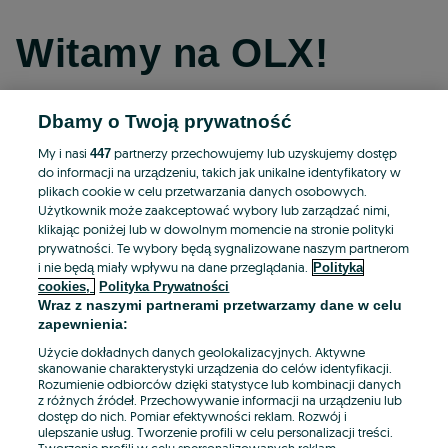
Witamy na OLX!
Dbamy o Twoją prywatność
Kontynuuj przez Facebooka
My i nasi
partnerzy przechowujemy lub uzyskujemy dostęp
447
do informacji na urządzeniu, takich jak unikalne identyfikatory w
Kontynuuj przez konto Apple
plikach cookie w celu przetwarzania danych osobowych.
Użytkownik może zaakceptować wybory lub zarządzać nimi,
klikając poniżej lub w dowolnym momencie na stronie polityki
prywatności. Te wybory będą sygnalizowane naszym partnerom
Kontynuuj przez konto Google
i nie będą miały wpływu na dane przeglądania.
Polityka
cookies,
Polityka Prywatności
Wraz z naszymi partnerami przetwarzamy dane w celu
LUB
zapewnienia:
Zaloguj się
Załóż konto
Użycie dokładnych danych geolokalizacyjnych. Aktywne
skanowanie charakterystyki urządzenia do celów identyfikacji.
Rozumienie odbiorców dzięki statystyce lub kombinacji danych
E-mail
z różnych źródeł. Przechowywanie informacji na urządzeniu lub
dostęp do nich. Pomiar efektywności reklam. Rozwój i
ulepszanie usług. Tworzenie profili w celu personalizacji treści.
Tworzenie profili w celu spersonalizowanych reklam.