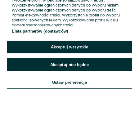
Wykorzystywanie ograniczonych danych do wyboru reklam.
Wykorzystywanie ograniczonych danych do wyboru treści.
Hasło
Pomiar efektywności treści. Wykorzystanie profili do wyboru
spersonalizowanych reklam. Wykorzystywanie profili w celu
doboru spersonalizowanych treści.
Lista partnerów (dostawców)
Nie pamiętasz hasła?
Akceptuj wszystkie
Zaloguj się
Akceptuj niezbędne
Kontynuując za pośrednictwem jednego z dostawców wskazanych powyżej,
akceptuję
OLX.pl w jego aktualnym brzmieniu.
Ustaw preferencje
Regulamin serwisu