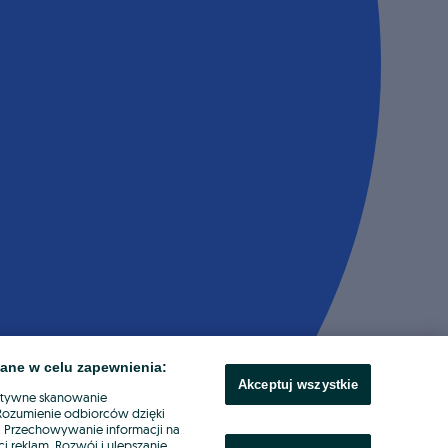
ane w celu zapewnienia:
Akceptuj wszystkie
ktywne skanowanie
. Rozumienie odbiorców dzięki
ł. Przechowywanie informacji na
i reklam. Rozwój i ulepszanie