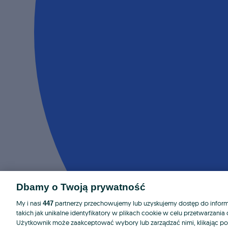
Dbamy o Twoją prywatność
My i nasi
partnerzy przechowujemy lub uzyskujemy dostęp do informa
447
takich jak unikalne identyfikatory w plikach cookie w celu przetwarzan
Użytkownik może zaakceptować wybory lub zarządzać nimi, klikając po