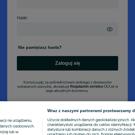
Hasło
Nie pamiętasz hasła?
Zaloguj się
Kontynuując za pośrednictwem jednego z dostawców
wskazanych powyżej, akceptuję
OLX.pl w
Regulamin serwisu
jego aktualnym brzmieniu.
Wraz z naszymi partnerami przetwarzamy d
Użycie dokładnych danych geolokalizacyjnych. A
cji na urządzeniu,
charakterystyki urządzenia do celów identyfikacji
ia danych osobowych.
statystyce lub kombinacji danych z różnych źróde
niżej lub w
urządzeniu lub dostęp do nich. Pomiar efektywnośc