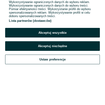
Wykorzystywanie ograniczonych danych do wyboru reklam.
Wykorzystywanie ograniczonych danych do wyboru treści.
Hasło
Pomiar efektywności treści. Wykorzystanie profili do wyboru
spersonalizowanych reklam. Wykorzystywanie profili w celu
doboru spersonalizowanych treści.
Lista partnerów (dostawców)
Nie pamiętasz hasła?
Akceptuj wszystkie
Zaloguj się
Akceptuj niezbędne
Kontynuując za pośrednictwem jednego z dostawców wskazanych powyżej,
Ustaw preferencje
akceptuję
Regulamin serwisu
OLX.pl w jego aktualnym brzmieniu.