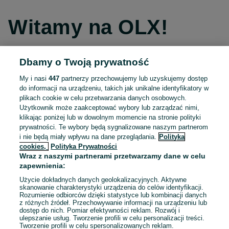
Witamy na OLX!
Dbamy o Twoją prywatność
Kontynuuj przez Facebooka
My i nasi
447
partnerzy przechowujemy lub uzyskujemy dostęp
do informacji na urządzeniu, takich jak unikalne identyfikatory w
Kontynuuj przez konto Apple
plikach cookie w celu przetwarzania danych osobowych.
Użytkownik może zaakceptować wybory lub zarządzać nimi,
klikając poniżej lub w dowolnym momencie na stronie polityki
prywatności. Te wybory będą sygnalizowane naszym partnerom
Kontynuuj przez konto Google
i nie będą miały wpływu na dane przeglądania.
Polityka
cookies,
Polityka Prywatności
Wraz z naszymi partnerami przetwarzamy dane w celu
LUB
zapewnienia:
Zaloguj się
Załóż konto
Użycie dokładnych danych geolokalizacyjnych. Aktywne
skanowanie charakterystyki urządzenia do celów identyfikacji.
Rozumienie odbiorców dzięki statystyce lub kombinacji danych
E-mail
z różnych źródeł. Przechowywanie informacji na urządzeniu lub
dostęp do nich. Pomiar efektywności reklam. Rozwój i
ulepszanie usług. Tworzenie profili w celu personalizacji treści.
Tworzenie profili w celu spersonalizowanych reklam.