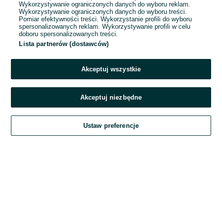
Wykorzystywanie ograniczonych danych do wyboru reklam.
Wykorzystywanie ograniczonych danych do wyboru treści.
Hasło
Pomiar efektywności treści. Wykorzystanie profili do wyboru
spersonalizowanych reklam. Wykorzystywanie profili w celu
doboru spersonalizowanych treści.
Lista partnerów (dostawców)
Nie pamiętasz hasła?
Akceptuj wszystkie
Zaloguj się
Akceptuj niezbędne
Kontynuując za pośrednictwem jednego z dostawców wskazanych powyżej,
Ustaw preferencje
akceptuję
Regulamin serwisu
OLX.pl w jego aktualnym brzmieniu.