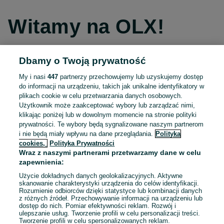
Witamy na OLX!
Dbamy o Twoją prywatność
Kontynuuj przez Facebooka
My i nasi
447
partnerzy przechowujemy lub uzyskujemy dostęp
do informacji na urządzeniu, takich jak unikalne identyfikatory w
Kontynuuj przez konto Apple
plikach cookie w celu przetwarzania danych osobowych.
Użytkownik może zaakceptować wybory lub zarządzać nimi,
klikając poniżej lub w dowolnym momencie na stronie polityki
prywatności. Te wybory będą sygnalizowane naszym partnerom
Kontynuuj przez konto Google
i nie będą miały wpływu na dane przeglądania.
Polityka
cookies,
Polityka Prywatności
Wraz z naszymi partnerami przetwarzamy dane w celu
LUB
zapewnienia:
Zaloguj się
Załóż konto
Użycie dokładnych danych geolokalizacyjnych. Aktywne
skanowanie charakterystyki urządzenia do celów identyfikacji.
Rozumienie odbiorców dzięki statystyce lub kombinacji danych
E-mail
z różnych źródeł. Przechowywanie informacji na urządzeniu lub
dostęp do nich. Pomiar efektywności reklam. Rozwój i
ulepszanie usług. Tworzenie profili w celu personalizacji treści.
Tworzenie profili w celu spersonalizowanych reklam.