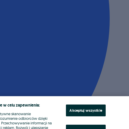
e w celu zapewnienia:
Akceptuj wszystkie
ktywne skanowanie
. Rozumienie odbiorców dzięki
ł. Przechowywanie informacji na
i reklam. Rozwój i ulepszanie