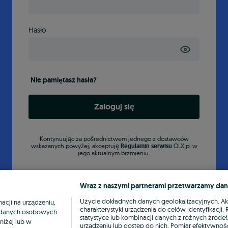
Hasło
Nie pamiętasz hasła?
Zaloguj się
Kontynuując za pośrednictwem jednego z dostawców
wskazanych powyżej, akceptuję
Regulamin serwisu
OLX.pl w
jego aktualnym brzmieniu.
Wraz z naszymi partnerami przetwarzamy dan
Użycie dokładnych danych geolokalizacyjnych. A
cji na urządzeniu,
charakterystyki urządzenia do celów identyfikacji
ia danych osobowych.
statystyce lub kombinacji danych z różnych źróde
niżej lub w
urządzeniu lub dostęp do nich. Pomiar efektywnośc