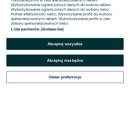
Wykorzystywanie ograniczonych danych do wyboru reklam.
Wykorzystywanie ograniczonych danych do wyboru treści.
Hasło
Pomiar efektywności treści. Wykorzystanie profili do wyboru
spersonalizowanych reklam. Wykorzystywanie profili w celu
doboru spersonalizowanych treści.
Lista partnerów (dostawców)
Nie pamiętasz hasła?
Akceptuj wszystkie
Zaloguj się
Akceptuj niezbędne
Kontynuując za pośrednictwem jednego z dostawców wskazanych powyżej,
akceptuję
OLX.pl w jego aktualnym brzmieniu.
Ustaw preferencje
Regulamin serwisu