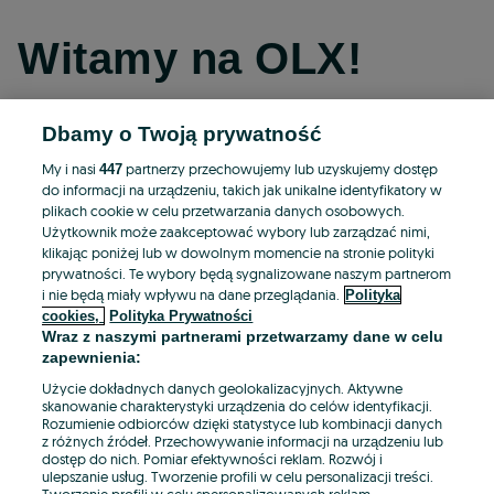
Witamy na OLX!
Dbamy o Twoją prywatność
Kontynuuj przez Facebooka
My i nasi
partnerzy przechowujemy lub uzyskujemy dostęp
447
do informacji na urządzeniu, takich jak unikalne identyfikatory w
Kontynuuj przez konto Apple
plikach cookie w celu przetwarzania danych osobowych.
Użytkownik może zaakceptować wybory lub zarządzać nimi,
klikając poniżej lub w dowolnym momencie na stronie polityki
prywatności. Te wybory będą sygnalizowane naszym partnerom
Kontynuuj przez konto Google
i nie będą miały wpływu na dane przeglądania.
Polityka
cookies,
Polityka Prywatności
Wraz z naszymi partnerami przetwarzamy dane w celu
LUB
zapewnienia:
Zaloguj się
Załóż konto
Użycie dokładnych danych geolokalizacyjnych. Aktywne
skanowanie charakterystyki urządzenia do celów identyfikacji.
Rozumienie odbiorców dzięki statystyce lub kombinacji danych
E-mail
z różnych źródeł. Przechowywanie informacji na urządzeniu lub
dostęp do nich. Pomiar efektywności reklam. Rozwój i
ulepszanie usług. Tworzenie profili w celu personalizacji treści.
Tworzenie profili w celu spersonalizowanych reklam.