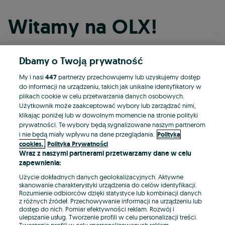
Witamy na OLX!
Dbamy o Twoją prywatność
Kontynuuj przez Facebooka
My i nasi
447
partnerzy przechowujemy lub uzyskujemy dostęp
do informacji na urządzeniu, takich jak unikalne identyfikatory w
Kontynuuj przez konto Apple
plikach cookie w celu przetwarzania danych osobowych.
Użytkownik może zaakceptować wybory lub zarządzać nimi,
klikając poniżej lub w dowolnym momencie na stronie polityki
prywatności. Te wybory będą sygnalizowane naszym partnerom
Kontynuuj przez konto Google
i nie będą miały wpływu na dane przeglądania.
Polityka
cookies,
Polityka Prywatności
Wraz z naszymi partnerami przetwarzamy dane w celu
LUB
zapewnienia:
Zaloguj się
Załóż konto
Użycie dokładnych danych geolokalizacyjnych. Aktywne
skanowanie charakterystyki urządzenia do celów identyfikacji.
Rozumienie odbiorców dzięki statystyce lub kombinacji danych
E-mail
z różnych źródeł. Przechowywanie informacji na urządzeniu lub
dostęp do nich. Pomiar efektywności reklam. Rozwój i
ulepszanie usług. Tworzenie profili w celu personalizacji treści.
Tworzenie profili w celu spersonalizowanych reklam.