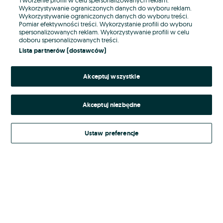
Wykorzystywanie ograniczonych danych do wyboru reklam.
Wykorzystywanie ograniczonych danych do wyboru treści.
Hasło
Pomiar efektywności treści. Wykorzystanie profili do wyboru
spersonalizowanych reklam. Wykorzystywanie profili w celu
doboru spersonalizowanych treści.
Lista partnerów (dostawców)
Nie pamiętasz hasła?
Akceptuj wszystkie
Zaloguj się
Akceptuj niezbędne
Kontynuując za pośrednictwem jednego z dostawców wskazanych powyżej,
akceptuję
Regulamin serwisu
OLX.pl w jego aktualnym brzmieniu.
Ustaw preferencje