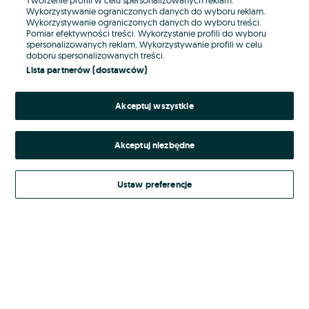
Wykorzystywanie ograniczonych danych do wyboru reklam.
Wykorzystywanie ograniczonych danych do wyboru treści.
Hasło
Pomiar efektywności treści. Wykorzystanie profili do wyboru
spersonalizowanych reklam. Wykorzystywanie profili w celu
doboru spersonalizowanych treści.
Lista partnerów (dostawców)
Nie pamiętasz hasła?
Akceptuj wszystkie
Zaloguj się
Akceptuj niezbędne
Kontynuując za pośrednictwem jednego z dostawców wskazanych powyżej,
akceptuję
Regulamin serwisu
OLX.pl w jego aktualnym brzmieniu.
Ustaw preferencje