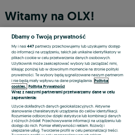
Witamy na OLX!
Dbamy o Twoją prywatność
Kontynuuj przez Facebooka
My i nasi
447
partnerzy przechowujemy lub uzyskujemy dostęp
do informacji na urządzeniu, takich jak unikalne identyfikatory w
Kontynuuj przez konto Apple
plikach cookie w celu przetwarzania danych osobowych.
Użytkownik może zaakceptować wybory lub zarządzać nimi,
klikając poniżej lub w dowolnym momencie na stronie polityki
prywatności. Te wybory będą sygnalizowane naszym partnerom
Kontynuuj przez konto Google
i nie będą miały wpływu na dane przeglądania.
Polityka
cookies,
Polityka Prywatności
Wraz z naszymi partnerami przetwarzamy dane w celu
LUB
zapewnienia:
Zaloguj się
Załóż konto
Użycie dokładnych danych geolokalizacyjnych. Aktywne
skanowanie charakterystyki urządzenia do celów identyfikacji.
Rozumienie odbiorców dzięki statystyce lub kombinacji danych
E-mail
z różnych źródeł. Przechowywanie informacji na urządzeniu lub
dostęp do nich. Pomiar efektywności reklam. Rozwój i
ulepszanie usług. Tworzenie profili w celu personalizacji treści.
Tworzenie profili w celu spersonalizowanych reklam.