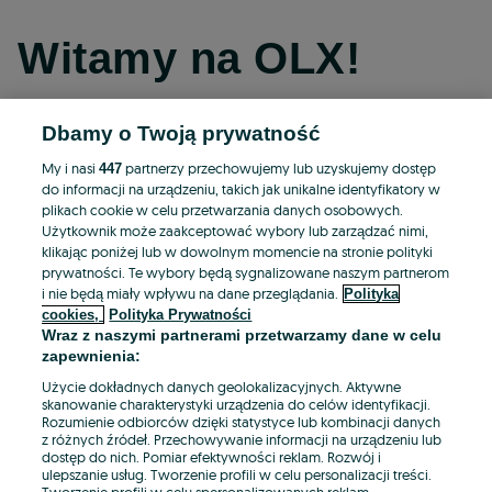
Witamy na OLX!
Dbamy o Twoją prywatność
Kontynuuj przez Facebooka
My i nasi
partnerzy przechowujemy lub uzyskujemy dostęp
447
do informacji na urządzeniu, takich jak unikalne identyfikatory w
Kontynuuj przez konto Apple
plikach cookie w celu przetwarzania danych osobowych.
Użytkownik może zaakceptować wybory lub zarządzać nimi,
klikając poniżej lub w dowolnym momencie na stronie polityki
prywatności. Te wybory będą sygnalizowane naszym partnerom
Kontynuuj przez konto Google
i nie będą miały wpływu na dane przeglądania.
Polityka
cookies,
Polityka Prywatności
Wraz z naszymi partnerami przetwarzamy dane w celu
LUB
zapewnienia:
Zaloguj się
Załóż konto
Użycie dokładnych danych geolokalizacyjnych. Aktywne
skanowanie charakterystyki urządzenia do celów identyfikacji.
Rozumienie odbiorców dzięki statystyce lub kombinacji danych
E-mail
z różnych źródeł. Przechowywanie informacji na urządzeniu lub
dostęp do nich. Pomiar efektywności reklam. Rozwój i
ulepszanie usług. Tworzenie profili w celu personalizacji treści.
Tworzenie profili w celu spersonalizowanych reklam.