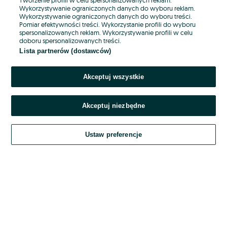
Wykorzystywanie ograniczonych danych do wyboru reklam.
Wykorzystywanie ograniczonych danych do wyboru treści.
Hasło
Pomiar efektywności treści. Wykorzystanie profili do wyboru
spersonalizowanych reklam. Wykorzystywanie profili w celu
doboru spersonalizowanych treści.
Lista partnerów (dostawców)
Nie pamiętasz hasła?
Akceptuj wszystkie
Zaloguj się
Akceptuj niezbędne
Kontynuując za pośrednictwem jednego z dostawców wskazanych powyżej,
akceptuję
OLX.pl w jego aktualnym brzmieniu.
Ustaw preferencje
Regulamin serwisu