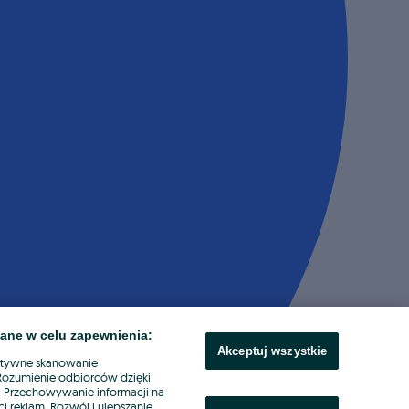
ane w celu zapewnienia:
Akceptuj wszystkie
ktywne skanowanie
. Rozumienie odbiorców dzięki
ł. Przechowywanie informacji na
i reklam. Rozwój i ulepszanie