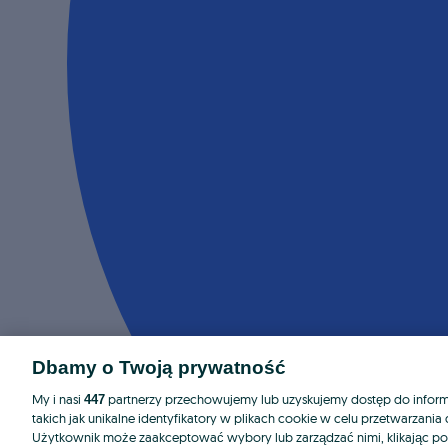
Dbamy o Twoją prywatność
My i nasi
partnerzy przechowujemy lub uzyskujemy dostęp do informa
447
takich jak unikalne identyfikatory w plikach cookie w celu przetwarzan
Użytkownik może zaakceptować wybory lub zarządzać nimi, klikając po