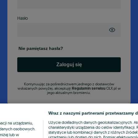
Hasło
Nie pamiętasz hasła?
Zaloguj się
Kontynuując za pośrednictwem jednego z dostawców
wskazanych powyżej, akceptuję
OLX.pl w
Regulamin serwisu
jego aktualnym brzmieniu.
Wraz z naszymi partnerami przetwarzamy d
Użycie dokładnych danych geolokalizacyjnych. A
cji na urządzeniu,
charakterystyki urządzenia do celów identyfikacji
ia danych osobowych.
statystyce lub kombinacji danych z różnych źróde
niżej lub w
urządzeniu lub dostęp do nich. Pomiar efektywnośc