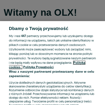
Witamy na OLX!
Dbamy o Twoją prywatność
Kontynuuj przez Facebooka
My i nasi
partnerzy przechowujemy lub uzyskujemy dostęp
447
do informacji na urządzeniu, takich jak unikalne identyfikatory w
Kontynuuj przez konto Apple
plikach cookie w celu przetwarzania danych osobowych.
Użytkownik może zaakceptować wybory lub zarządzać nimi,
klikając poniżej lub w dowolnym momencie na stronie polityki
prywatności. Te wybory będą sygnalizowane naszym partnerom
Kontynuuj przez konto Google
i nie będą miały wpływu na dane przeglądania.
Polityka
cookies,
Polityka Prywatności
Wraz z naszymi partnerami przetwarzamy dane w celu
LUB
zapewnienia:
Zaloguj się
Załóż konto
Użycie dokładnych danych geolokalizacyjnych. Aktywne
skanowanie charakterystyki urządzenia do celów identyfikacji.
Rozumienie odbiorców dzięki statystyce lub kombinacji danych
E-mail
z różnych źródeł. Przechowywanie informacji na urządzeniu lub
dostęp do nich. Pomiar efektywności reklam. Rozwój i
ulepszanie usług. Tworzenie profili w celu personalizacji treści.
Tworzenie profili w celu spersonalizowanych reklam.