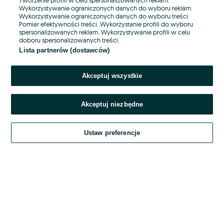
Wykorzystywanie ograniczonych danych do wyboru reklam.
Wykorzystywanie ograniczonych danych do wyboru treści.
Hasło
Pomiar efektywności treści. Wykorzystanie profili do wyboru
spersonalizowanych reklam. Wykorzystywanie profili w celu
doboru spersonalizowanych treści.
Lista partnerów (dostawców)
Nie pamiętasz hasła?
Akceptuj wszystkie
Zaloguj się
Akceptuj niezbędne
Kontynuując za pośrednictwem jednego z dostawców wskazanych powyżej,
akceptuję
OLX.pl w jego aktualnym brzmieniu.
Ustaw preferencje
Regulamin serwisu