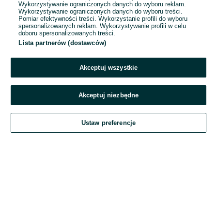
Wykorzystywanie ograniczonych danych do wyboru reklam.
Wykorzystywanie ograniczonych danych do wyboru treści.
Hasło
Pomiar efektywności treści. Wykorzystanie profili do wyboru
spersonalizowanych reklam. Wykorzystywanie profili w celu
doboru spersonalizowanych treści.
Lista partnerów (dostawców)
Nie pamiętasz hasła?
Akceptuj wszystkie
Zaloguj się
Akceptuj niezbędne
Kontynuując za pośrednictwem jednego z dostawców wskazanych powyżej,
Ustaw preferencje
akceptuję
Regulamin serwisu
OLX.pl w jego aktualnym brzmieniu.