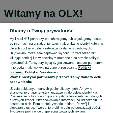
Witamy na OLX!
Dbamy o Twoją prywatność
Kontynuuj przez Facebooka
My i nasi
447
partnerzy przechowujemy lub uzyskujemy dostęp
do informacji na urządzeniu, takich jak unikalne identyfikatory w
Kontynuuj przez konto Apple
plikach cookie w celu przetwarzania danych osobowych.
Użytkownik może zaakceptować wybory lub zarządzać nimi,
klikając poniżej lub w dowolnym momencie na stronie polityki
prywatności. Te wybory będą sygnalizowane naszym partnerom
Kontynuuj przez konto Google
i nie będą miały wpływu na dane przeglądania.
Polityka
cookies,
Polityka Prywatności
Wraz z naszymi partnerami przetwarzamy dane w celu
LUB
zapewnienia:
Zaloguj się
Załóż konto
Użycie dokładnych danych geolokalizacyjnych. Aktywne
skanowanie charakterystyki urządzenia do celów identyfikacji.
Rozumienie odbiorców dzięki statystyce lub kombinacji danych
E-mail
z różnych źródeł. Przechowywanie informacji na urządzeniu lub
dostęp do nich. Pomiar efektywności reklam. Rozwój i
ulepszanie usług. Tworzenie profili w celu personalizacji treści.
Tworzenie profili w celu spersonalizowanych reklam.