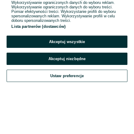
Wykorzystywanie ograniczonych danych do wyboru reklam.
Wykorzystywanie ograniczonych danych do wyboru treści.
Hasło
Pomiar efektywności treści. Wykorzystanie profili do wyboru
spersonalizowanych reklam. Wykorzystywanie profili w celu
doboru spersonalizowanych treści.
Lista partnerów (dostawców)
Nie pamiętasz hasła?
Akceptuj wszystkie
Zaloguj się
Akceptuj niezbędne
Kontynuując za pośrednictwem jednego z dostawców wskazanych powyżej,
Ustaw preferencje
akceptuję
Regulamin serwisu
OLX.pl w jego aktualnym brzmieniu.