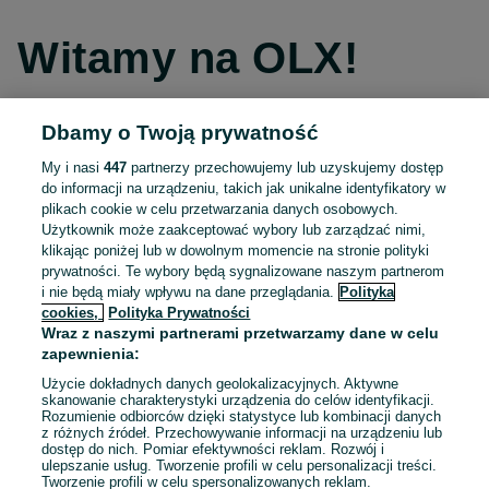
Witamy na OLX!
Dbamy o Twoją prywatność
Kontynuuj przez Facebooka
My i nasi
447
partnerzy przechowujemy lub uzyskujemy dostęp
do informacji na urządzeniu, takich jak unikalne identyfikatory w
Kontynuuj przez konto Apple
plikach cookie w celu przetwarzania danych osobowych.
Użytkownik może zaakceptować wybory lub zarządzać nimi,
klikając poniżej lub w dowolnym momencie na stronie polityki
prywatności. Te wybory będą sygnalizowane naszym partnerom
Kontynuuj przez konto Google
i nie będą miały wpływu na dane przeglądania.
Polityka
cookies,
Polityka Prywatności
Wraz z naszymi partnerami przetwarzamy dane w celu
LUB
zapewnienia:
Zaloguj się
Załóż konto
Użycie dokładnych danych geolokalizacyjnych. Aktywne
skanowanie charakterystyki urządzenia do celów identyfikacji.
Rozumienie odbiorców dzięki statystyce lub kombinacji danych
E-mail
z różnych źródeł. Przechowywanie informacji na urządzeniu lub
dostęp do nich. Pomiar efektywności reklam. Rozwój i
ulepszanie usług. Tworzenie profili w celu personalizacji treści.
Tworzenie profili w celu spersonalizowanych reklam.