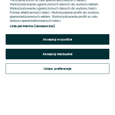
Wykorzystywanie ograniczonych danych do wyboru reklam.
Wykorzystywanie ograniczonych danych do wyboru treści.
Hasło
Pomiar efektywności treści. Wykorzystanie profili do wyboru
spersonalizowanych reklam. Wykorzystywanie profili w celu
doboru spersonalizowanych treści.
Lista partnerów (dostawców)
Nie pamiętasz hasła?
Akceptuj wszystkie
Zaloguj się
Akceptuj niezbędne
Kontynuując za pośrednictwem jednego z dostawców wskazanych powyżej,
akceptuję
Regulamin serwisu
OLX.pl w jego aktualnym brzmieniu.
Ustaw preferencje