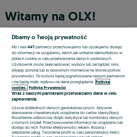
Witamy na OLX!
Dbamy o Twoją prywatność
Kontynuuj przez Facebooka
My i nasi
447
partnerzy przechowujemy lub uzyskujemy dostęp
do informacji na urządzeniu, takich jak unikalne identyfikatory w
Kontynuuj przez konto Apple
plikach cookie w celu przetwarzania danych osobowych.
Użytkownik może zaakceptować wybory lub zarządzać nimi,
klikając poniżej lub w dowolnym momencie na stronie polityki
prywatności. Te wybory będą sygnalizowane naszym partnerom
Kontynuuj przez konto Google
i nie będą miały wpływu na dane przeglądania.
Polityka
cookies,
Polityka Prywatności
Wraz z naszymi partnerami przetwarzamy dane w celu
LUB
zapewnienia:
Zaloguj się
Załóż konto
Użycie dokładnych danych geolokalizacyjnych. Aktywne
skanowanie charakterystyki urządzenia do celów identyfikacji.
Rozumienie odbiorców dzięki statystyce lub kombinacji danych
E-mail
z różnych źródeł. Przechowywanie informacji na urządzeniu lub
dostęp do nich. Pomiar efektywności reklam. Rozwój i
ulepszanie usług. Tworzenie profili w celu personalizacji treści.
Tworzenie profili w celu spersonalizowanych reklam.