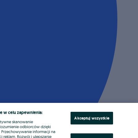
e w celu zapewnienia:
Akceptuj wszystkie
ktywne skanowanie
. Rozumienie odbiorców dzięki
ł. Przechowywanie informacji na
i reklam. Rozwój i ulepszanie