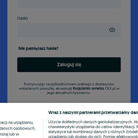
Hasło
Nie pamiętasz hasła?
Zaloguj się
Kontynuując za pośrednictwem jednego z dostawców
wskazanych powyżej, akceptuję
Regulamin serwisu
OLX.pl w
jego aktualnym brzmieniu.
Wraz z naszymi partnerami przetwarzamy dan
Użycie dokładnych danych geolokalizacyjnych. A
cji na urządzeniu,
charakterystyki urządzenia do celów identyfikacji
ia danych osobowych.
statystyce lub kombinacji danych z różnych źróde
niżej lub w
urządzeniu lub dostęp do nich. Pomiar efektywnośc