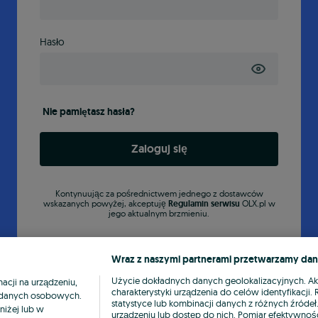
Hasło
Nie pamiętasz hasła?
Zaloguj się
Kontynuując za pośrednictwem jednego z dostawców
wskazanych powyżej, akceptuję
Regulamin serwisu
OLX.pl w
jego aktualnym brzmieniu.
Wraz z naszymi partnerami przetwarzamy dan
Użycie dokładnych danych geolokalizacyjnych. A
cji na urządzeniu,
charakterystyki urządzenia do celów identyfikacji
ia danych osobowych.
statystyce lub kombinacji danych z różnych źróde
niżej lub w
urządzeniu lub dostęp do nich. Pomiar efektywnośc