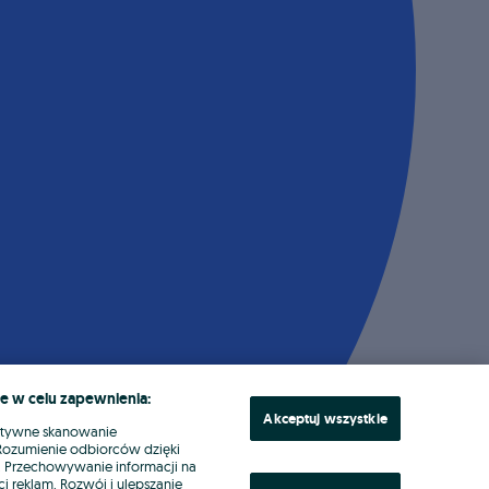
e w celu zapewnienia:
Akceptuj wszystkie
ktywne skanowanie
. Rozumienie odbiorców dzięki
ł. Przechowywanie informacji na
i reklam. Rozwój i ulepszanie