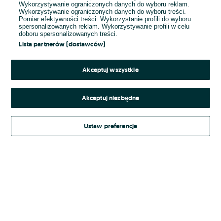
Wykorzystywanie ograniczonych danych do wyboru reklam.
Wykorzystywanie ograniczonych danych do wyboru treści.
Hasło
Pomiar efektywności treści. Wykorzystanie profili do wyboru
spersonalizowanych reklam. Wykorzystywanie profili w celu
doboru spersonalizowanych treści.
Lista partnerów (dostawców)
Nie pamiętasz hasła?
Akceptuj wszystkie
Zaloguj się
Akceptuj niezbędne
Kontynuując za pośrednictwem jednego z dostawców wskazanych powyżej,
Ustaw preferencje
Regulamin serwisu
akceptuję
OLX.pl w jego aktualnym brzmieniu.