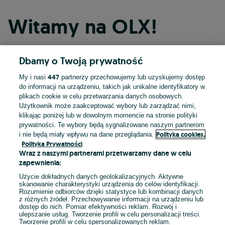
Witamy na OLX!
Dbamy o Twoją prywatność
Kontynuuj przez Facebooka
447
My i nasi
partnerzy przechowujemy lub uzyskujemy dostęp
do informacji na urządzeniu, takich jak unikalne identyfikatory w
Kontynuuj przez konto Apple
plikach cookie w celu przetwarzania danych osobowych.
Użytkownik może zaakceptować wybory lub zarządzać nimi,
klikając poniżej lub w dowolnym momencie na stronie polityki
prywatności. Te wybory będą sygnalizowane naszym partnerom
Kontynuuj przez konto Google
Polityka cookies,
i nie będą miały wpływu na dane przeglądania.
Polityka Prywatności
Wraz z naszymi partnerami przetwarzamy dane w celu
LUB
zapewnienia:
Zaloguj się
Załóż konto
Użycie dokładnych danych geolokalizacyjnych. Aktywne
skanowanie charakterystyki urządzenia do celów identyfikacji.
Rozumienie odbiorców dzięki statystyce lub kombinacji danych
E-mail
z różnych źródeł. Przechowywanie informacji na urządzeniu lub
dostęp do nich. Pomiar efektywności reklam. Rozwój i
ulepszanie usług. Tworzenie profili w celu personalizacji treści.
Tworzenie profili w celu spersonalizowanych reklam.