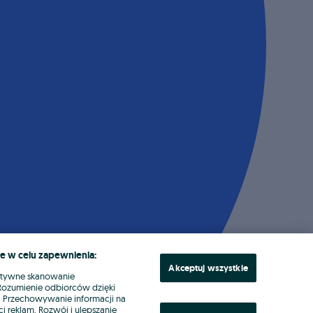
e w celu zapewnienia:
Akceptuj wszystkie
ktywne skanowanie
. Rozumienie odbiorców dzięki
ł. Przechowywanie informacji na
i reklam. Rozwój i ulepszanie