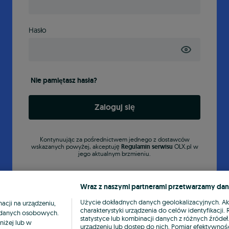
Hasło
Nie pamiętasz hasła?
Zaloguj się
Kontynuując za pośrednictwem jednego z dostawców
wskazanych powyżej, akceptuję
Regulamin serwisu
OLX.pl w
jego aktualnym brzmieniu.
Wraz z naszymi partnerami przetwarzamy dan
Użycie dokładnych danych geolokalizacyjnych. A
cji na urządzeniu,
charakterystyki urządzenia do celów identyfikacji
ia danych osobowych.
statystyce lub kombinacji danych z różnych źróde
niżej lub w
urządzeniu lub dostęp do nich. Pomiar efektywnośc