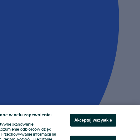
ane w celu zapewnienia:
Akceptuj wszystkie
ktywne skanowanie
. Rozumienie odbiorców dzięki
ł. Przechowywanie informacji na
i reklam. Rozwój i ulepszanie