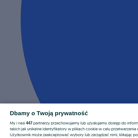
Dbamy o Twoją prywatność
My i nasi
partnerzy przechowujemy lub uzyskujemy dostęp do informa
447
takich jak unikalne identyfikatory w plikach cookie w celu przetwarzan
Użytkownik może zaakceptować wybory lub zarządzać nimi, klikając po