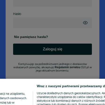
Hasło
Nie pamiętasz hasła?
Zaloguj się
Kontynuując za pośrednictwem jednego z dostawców
wskazanych powyżej, akceptuję
OLX.pl w
Regulamin serwisu
jego aktualnym brzmieniu.
Wraz z naszymi partnerami przetwarzamy d
Użycie dokładnych danych geolokalizacyjnych. A
cji na urządzeniu,
charakterystyki urządzenia do celów identyfikacji
ia danych osobowych.
statystyce lub kombinacji danych z różnych źróde
niżej lub w
urządzeniu lub dostęp do nich. Pomiar efektywnośc