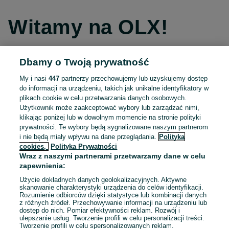
Witamy na OLX!
Dbamy o Twoją prywatność
Kontynuuj przez Facebooka
My i nasi
447
partnerzy przechowujemy lub uzyskujemy dostęp
do informacji na urządzeniu, takich jak unikalne identyfikatory w
Kontynuuj przez konto Apple
plikach cookie w celu przetwarzania danych osobowych.
Użytkownik może zaakceptować wybory lub zarządzać nimi,
klikając poniżej lub w dowolnym momencie na stronie polityki
prywatności. Te wybory będą sygnalizowane naszym partnerom
Kontynuuj przez konto Google
i nie będą miały wpływu na dane przeglądania.
Polityka
cookies,
Polityka Prywatności
Wraz z naszymi partnerami przetwarzamy dane w celu
LUB
zapewnienia:
Zaloguj się
Załóż konto
Użycie dokładnych danych geolokalizacyjnych. Aktywne
skanowanie charakterystyki urządzenia do celów identyfikacji.
Rozumienie odbiorców dzięki statystyce lub kombinacji danych
E-mail
z różnych źródeł. Przechowywanie informacji na urządzeniu lub
dostęp do nich. Pomiar efektywności reklam. Rozwój i
ulepszanie usług. Tworzenie profili w celu personalizacji treści.
Tworzenie profili w celu spersonalizowanych reklam.