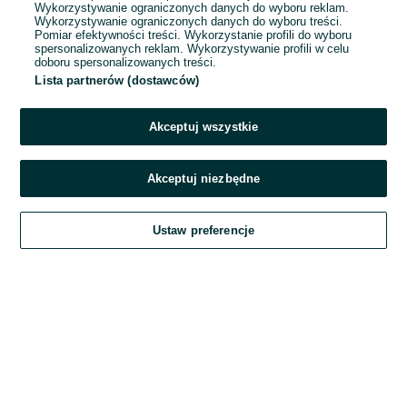
Wykorzystywanie ograniczonych danych do wyboru reklam.
Wykorzystywanie ograniczonych danych do wyboru treści.
Hasło
Pomiar efektywności treści. Wykorzystanie profili do wyboru
spersonalizowanych reklam. Wykorzystywanie profili w celu
doboru spersonalizowanych treści.
Lista partnerów (dostawców)
Nie pamiętasz hasła?
Akceptuj wszystkie
Zaloguj się
Akceptuj niezbędne
Kontynuując za pośrednictwem jednego z dostawców wskazanych powyżej,
Ustaw preferencje
akceptuję
Regulamin serwisu
OLX.pl w jego aktualnym brzmieniu.