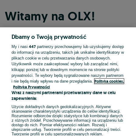
Witamy na OLX!
Dbamy o Twoją prywatność
Kontynuuj przez Facebooka
447
My i nasi
partnerzy przechowujemy lub uzyskujemy dostęp
do informacji na urządzeniu, takich jak unikalne identyfikatory w
Kontynuuj przez konto Apple
plikach cookie w celu przetwarzania danych osobowych.
Użytkownik może zaakceptować wybory lub zarządzać nimi,
klikając poniżej lub w dowolnym momencie na stronie polityki
prywatności. Te wybory będą sygnalizowane naszym partnerom
Kontynuuj przez konto Google
Polityka cookies,
i nie będą miały wpływu na dane przeglądania.
Polityka Prywatności
Wraz z naszymi partnerami przetwarzamy dane w celu
LUB
zapewnienia:
Zaloguj się
Załóż konto
Użycie dokładnych danych geolokalizacyjnych. Aktywne
skanowanie charakterystyki urządzenia do celów identyfikacji.
Rozumienie odbiorców dzięki statystyce lub kombinacji danych
E-mail
z różnych źródeł. Przechowywanie informacji na urządzeniu lub
dostęp do nich. Pomiar efektywności reklam. Rozwój i
ulepszanie usług. Tworzenie profili w celu personalizacji treści.
Tworzenie profili w celu spersonalizowanych reklam.