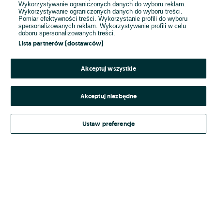
Wykorzystywanie ograniczonych danych do wyboru reklam.
Wykorzystywanie ograniczonych danych do wyboru treści.
Hasło
Pomiar efektywności treści. Wykorzystanie profili do wyboru
spersonalizowanych reklam. Wykorzystywanie profili w celu
doboru spersonalizowanych treści.
Lista partnerów (dostawców)
Nie pamiętasz hasła?
Akceptuj wszystkie
Zaloguj się
Akceptuj niezbędne
Kontynuując za pośrednictwem jednego z dostawców wskazanych powyżej,
Ustaw preferencje
Regulamin serwisu
akceptuję
OLX.pl w jego aktualnym brzmieniu.