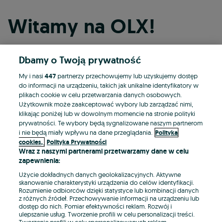
Witamy na OLX!
Dbamy o Twoją prywatność
Kontynuuj przez Facebooka
My i nasi
447
partnerzy przechowujemy lub uzyskujemy dostęp
do informacji na urządzeniu, takich jak unikalne identyfikatory w
Kontynuuj przez konto Apple
plikach cookie w celu przetwarzania danych osobowych.
Użytkownik może zaakceptować wybory lub zarządzać nimi,
klikając poniżej lub w dowolnym momencie na stronie polityki
prywatności. Te wybory będą sygnalizowane naszym partnerom
Kontynuuj przez konto Google
i nie będą miały wpływu na dane przeglądania.
Polityka
cookies,
Polityka Prywatności
Wraz z naszymi partnerami przetwarzamy dane w celu
LUB
zapewnienia:
Zaloguj się
Załóż konto
Użycie dokładnych danych geolokalizacyjnych. Aktywne
skanowanie charakterystyki urządzenia do celów identyfikacji.
Rozumienie odbiorców dzięki statystyce lub kombinacji danych
E-mail
z różnych źródeł. Przechowywanie informacji na urządzeniu lub
dostęp do nich. Pomiar efektywności reklam. Rozwój i
ulepszanie usług. Tworzenie profili w celu personalizacji treści.
Tworzenie profili w celu spersonalizowanych reklam.