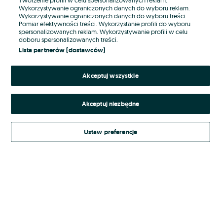
Wykorzystywanie ograniczonych danych do wyboru reklam.
Wykorzystywanie ograniczonych danych do wyboru treści.
Hasło
Pomiar efektywności treści. Wykorzystanie profili do wyboru
spersonalizowanych reklam. Wykorzystywanie profili w celu
doboru spersonalizowanych treści.
Lista partnerów (dostawców)
Nie pamiętasz hasła?
Akceptuj wszystkie
Zaloguj się
Akceptuj niezbędne
Kontynuując za pośrednictwem jednego z dostawców wskazanych powyżej,
akceptuję
Regulamin serwisu
OLX.pl w jego aktualnym brzmieniu.
Ustaw preferencje