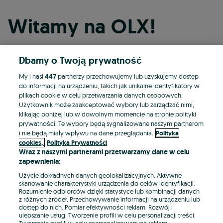
Witamy na OLX!
Dbamy o Twoją prywatność
Kontynuuj przez Facebooka
My i nasi
447
partnerzy przechowujemy lub uzyskujemy dostęp
do informacji na urządzeniu, takich jak unikalne identyfikatory w
Kontynuuj przez konto Apple
plikach cookie w celu przetwarzania danych osobowych.
Użytkownik może zaakceptować wybory lub zarządzać nimi,
klikając poniżej lub w dowolnym momencie na stronie polityki
prywatności. Te wybory będą sygnalizowane naszym partnerom
Kontynuuj przez konto Google
i nie będą miały wpływu na dane przeglądania.
Polityka
cookies,
Polityka Prywatności
Wraz z naszymi partnerami przetwarzamy dane w celu
LUB
zapewnienia:
Zaloguj się
Załóż konto
Użycie dokładnych danych geolokalizacyjnych. Aktywne
skanowanie charakterystyki urządzenia do celów identyfikacji.
Rozumienie odbiorców dzięki statystyce lub kombinacji danych
E-mail
z różnych źródeł. Przechowywanie informacji na urządzeniu lub
dostęp do nich. Pomiar efektywności reklam. Rozwój i
ulepszanie usług. Tworzenie profili w celu personalizacji treści.
Tworzenie profili w celu spersonalizowanych reklam.