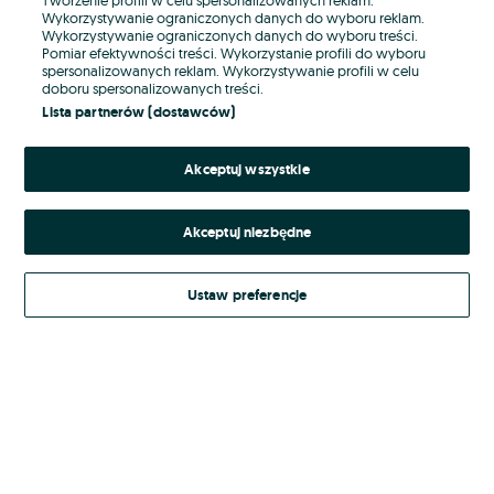
Wykorzystywanie ograniczonych danych do wyboru reklam.
Wykorzystywanie ograniczonych danych do wyboru treści.
Hasło
Pomiar efektywności treści. Wykorzystanie profili do wyboru
spersonalizowanych reklam. Wykorzystywanie profili w celu
doboru spersonalizowanych treści.
Lista partnerów (dostawców)
Nie pamiętasz hasła?
Akceptuj wszystkie
Zaloguj się
Akceptuj niezbędne
Kontynuując za pośrednictwem jednego z dostawców wskazanych powyżej,
akceptuję
Regulamin serwisu
OLX.pl w jego aktualnym brzmieniu.
Ustaw preferencje