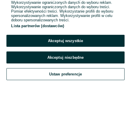
Wykorzystywanie ograniczonych danych do wyboru reklam.
Wykorzystywanie ograniczonych danych do wyboru treści.
Hasło
Pomiar efektywności treści. Wykorzystanie profili do wyboru
spersonalizowanych reklam. Wykorzystywanie profili w celu
doboru spersonalizowanych treści.
Lista partnerów (dostawców)
Nie pamiętasz hasła?
Akceptuj wszystkie
Zaloguj się
Akceptuj niezbędne
Kontynuując za pośrednictwem jednego z dostawców wskazanych powyżej,
Ustaw preferencje
akceptuję
Regulamin serwisu
OLX.pl w jego aktualnym brzmieniu.