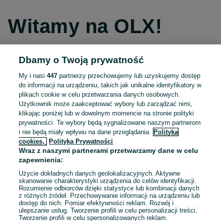
Witamy na OLX!
Dbamy o Twoją prywatność
Kontynuuj przez Facebooka
My i nasi
447
partnerzy przechowujemy lub uzyskujemy dostęp
do informacji na urządzeniu, takich jak unikalne identyfikatory w
Kontynuuj przez konto Apple
plikach cookie w celu przetwarzania danych osobowych.
Użytkownik może zaakceptować wybory lub zarządzać nimi,
klikając poniżej lub w dowolnym momencie na stronie polityki
prywatności. Te wybory będą sygnalizowane naszym partnerom
Kontynuuj przez konto Google
i nie będą miały wpływu na dane przeglądania.
Polityka
cookies,
Polityka Prywatności
Wraz z naszymi partnerami przetwarzamy dane w celu
LUB
zapewnienia:
Zaloguj się
Załóż konto
Użycie dokładnych danych geolokalizacyjnych. Aktywne
skanowanie charakterystyki urządzenia do celów identyfikacji.
Rozumienie odbiorców dzięki statystyce lub kombinacji danych
E-mail
z różnych źródeł. Przechowywanie informacji na urządzeniu lub
dostęp do nich. Pomiar efektywności reklam. Rozwój i
ulepszanie usług. Tworzenie profili w celu personalizacji treści.
Tworzenie profili w celu spersonalizowanych reklam.