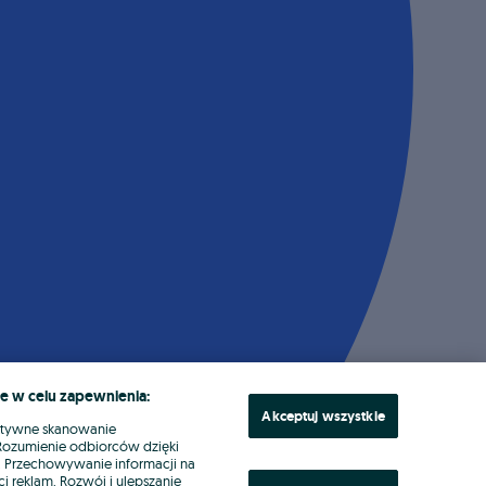
e w celu zapewnienia:
Akceptuj wszystkie
ktywne skanowanie
. Rozumienie odbiorców dzięki
ł. Przechowywanie informacji na
i reklam. Rozwój i ulepszanie