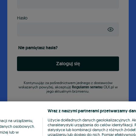
Hasło
Nie pamiętasz hasła?
Zaloguj się
Kontynuując za pośrednictwem jednego z dostawców
wskazanych powyżej, akceptuję
Regulamin serwisu
OLX.pl w
jego aktualnym brzmieniu.
Wraz z naszymi partnerami przetwarzamy dan
Użycie dokładnych danych geolokalizacyjnych. A
cji na urządzeniu,
charakterystyki urządzenia do celów identyfikacji
ia danych osobowych.
statystyce lub kombinacji danych z różnych źróde
niżej lub w
urządzeniu lub dostęp do nich. Pomiar efektywnośc