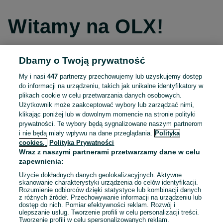
Witamy na OLX!
Dbamy o Twoją prywatność
Kontynuuj przez Facebooka
My i nasi
447
partnerzy przechowujemy lub uzyskujemy dostęp
do informacji na urządzeniu, takich jak unikalne identyfikatory w
Kontynuuj przez konto Apple
plikach cookie w celu przetwarzania danych osobowych.
Użytkownik może zaakceptować wybory lub zarządzać nimi,
klikając poniżej lub w dowolnym momencie na stronie polityki
prywatności. Te wybory będą sygnalizowane naszym partnerom
Kontynuuj przez konto Google
i nie będą miały wpływu na dane przeglądania.
Polityka
cookies,
Polityka Prywatności
Wraz z naszymi partnerami przetwarzamy dane w celu
LUB
zapewnienia:
Zaloguj się
Załóż konto
Użycie dokładnych danych geolokalizacyjnych. Aktywne
skanowanie charakterystyki urządzenia do celów identyfikacji.
Rozumienie odbiorców dzięki statystyce lub kombinacji danych
E-mail
z różnych źródeł. Przechowywanie informacji na urządzeniu lub
dostęp do nich. Pomiar efektywności reklam. Rozwój i
ulepszanie usług. Tworzenie profili w celu personalizacji treści.
Tworzenie profili w celu spersonalizowanych reklam.