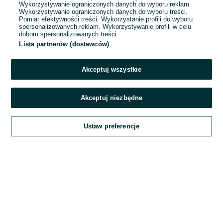
Wykorzystywanie ograniczonych danych do wyboru reklam.
Wykorzystywanie ograniczonych danych do wyboru treści.
Hasło
Pomiar efektywności treści. Wykorzystanie profili do wyboru
spersonalizowanych reklam. Wykorzystywanie profili w celu
doboru spersonalizowanych treści.
Lista partnerów (dostawców)
Nie pamiętasz hasła?
Akceptuj wszystkie
Zaloguj się
Akceptuj niezbędne
Kontynuując za pośrednictwem jednego z dostawców wskazanych powyżej,
Ustaw preferencje
akceptuję
Regulamin serwisu
OLX.pl w jego aktualnym brzmieniu.