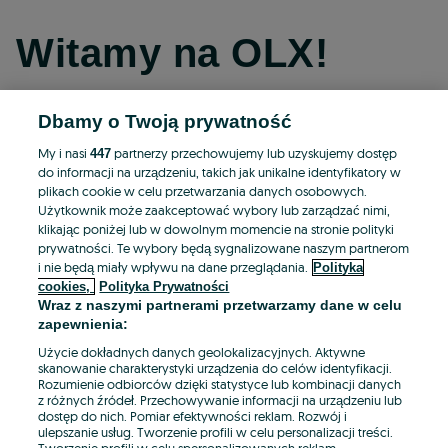
Witamy na OLX!
Dbamy o Twoją prywatność
Kontynuuj przez Facebooka
My i nasi
partnerzy przechowujemy lub uzyskujemy dostęp
447
do informacji na urządzeniu, takich jak unikalne identyfikatory w
Kontynuuj przez konto Apple
plikach cookie w celu przetwarzania danych osobowych.
Użytkownik może zaakceptować wybory lub zarządzać nimi,
klikając poniżej lub w dowolnym momencie na stronie polityki
prywatności. Te wybory będą sygnalizowane naszym partnerom
Kontynuuj przez konto Google
i nie będą miały wpływu na dane przeglądania.
Polityka
cookies,
Polityka Prywatności
Wraz z naszymi partnerami przetwarzamy dane w celu
LUB
zapewnienia:
Zaloguj się
Załóż konto
Użycie dokładnych danych geolokalizacyjnych. Aktywne
skanowanie charakterystyki urządzenia do celów identyfikacji.
Rozumienie odbiorców dzięki statystyce lub kombinacji danych
E-mail
z różnych źródeł. Przechowywanie informacji na urządzeniu lub
dostęp do nich. Pomiar efektywności reklam. Rozwój i
ulepszanie usług. Tworzenie profili w celu personalizacji treści.
Tworzenie profili w celu spersonalizowanych reklam.