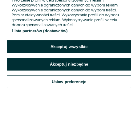
Wykorzystywanie ograniczonych danych do wyboru reklam.
Wykorzystywanie ograniczonych danych do wyboru treści.
Hasło
Pomiar efektywności treści. Wykorzystanie profili do wyboru
spersonalizowanych reklam. Wykorzystywanie profili w celu
doboru spersonalizowanych treści.
Lista partnerów (dostawców)
Nie pamiętasz hasła?
Akceptuj wszystkie
Zaloguj się
Akceptuj niezbędne
Kontynuując za pośrednictwem jednego z dostawców wskazanych powyżej,
akceptuję
OLX.pl w jego aktualnym brzmieniu.
Ustaw preferencje
Regulamin serwisu