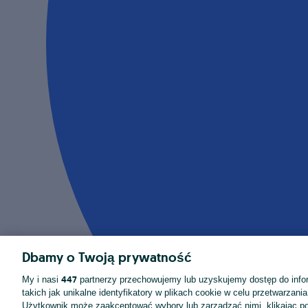
Dbamy o Twoją prywatność
447
My i nasi
partnerzy przechowujemy lub uzyskujemy dostęp do infor
takich jak unikalne identyfikatory w plikach cookie w celu przetwarzan
Użytkownik może zaakceptować wybory lub zarządzać nimi, klikając po