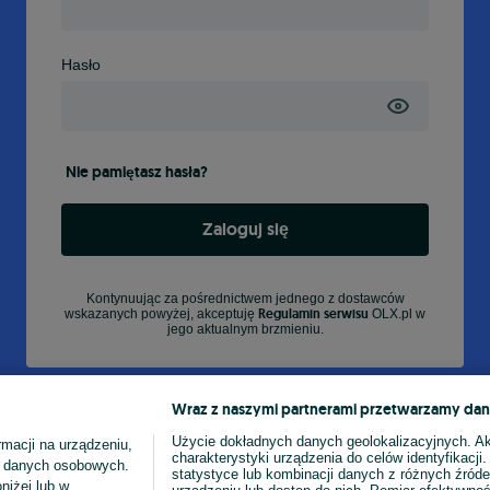
Hasło
Nie pamiętasz hasła?
Zaloguj się
Kontynuując za pośrednictwem jednego z dostawców
Regulamin serwisu
wskazanych powyżej, akceptuję
OLX.pl w
jego aktualnym brzmieniu.
Wraz z naszymi partnerami przetwarzamy dan
Użycie dokładnych danych geolokalizacyjnych. A
macji na urządzeniu,
charakterystyki urządzenia do celów identyfikacji
ia danych osobowych.
statystyce lub kombinacji danych z różnych źróde
niżej lub w