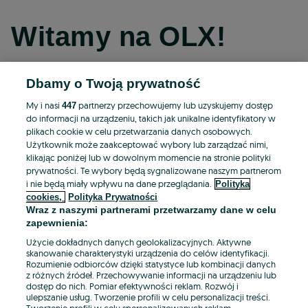
Witamy na OLX!
Dbamy o Twoją prywatność
Kontynuuj przez Facebooka
My i nasi
partnerzy przechowujemy lub uzyskujemy dostęp
447
do informacji na urządzeniu, takich jak unikalne identyfikatory w
Kontynuuj przez konto Apple
plikach cookie w celu przetwarzania danych osobowych.
Użytkownik może zaakceptować wybory lub zarządzać nimi,
klikając poniżej lub w dowolnym momencie na stronie polityki
prywatności. Te wybory będą sygnalizowane naszym partnerom
Kontynuuj przez konto Google
i nie będą miały wpływu na dane przeglądania.
Polityka
cookies,
Polityka Prywatności
Wraz z naszymi partnerami przetwarzamy dane w celu
LUB
zapewnienia:
Zaloguj się
Załóż konto
Użycie dokładnych danych geolokalizacyjnych. Aktywne
skanowanie charakterystyki urządzenia do celów identyfikacji.
Rozumienie odbiorców dzięki statystyce lub kombinacji danych
E-mail
z różnych źródeł. Przechowywanie informacji na urządzeniu lub
dostęp do nich. Pomiar efektywności reklam. Rozwój i
ulepszanie usług. Tworzenie profili w celu personalizacji treści.
Tworzenie profili w celu spersonalizowanych reklam.