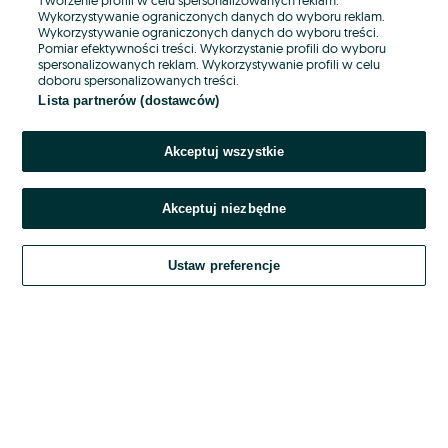
Wykorzystywanie ograniczonych danych do wyboru reklam.
Wykorzystywanie ograniczonych danych do wyboru treści.
Hasło
Pomiar efektywności treści. Wykorzystanie profili do wyboru
spersonalizowanych reklam. Wykorzystywanie profili w celu
doboru spersonalizowanych treści.
Lista partnerów (dostawców)
Nie pamiętasz hasła?
Akceptuj wszystkie
Zaloguj się
Akceptuj niezbędne
Kontynuując za pośrednictwem jednego z dostawców wskazanych powyżej,
akceptuję
OLX.pl w jego aktualnym brzmieniu.
Ustaw preferencje
Regulamin serwisu